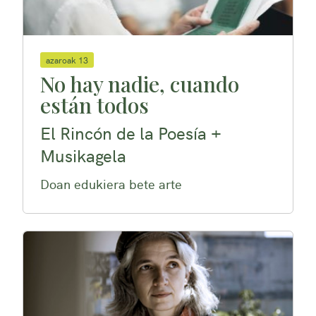
azaroak 13
No hay nadie, cuando
están todos
El Rincón de la Poesía +
Musikagela
Doan edukiera bete arte