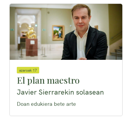
azaroak 17
El plan maestro
Javier Sierrarekin solasean
Doan edukiera bete arte