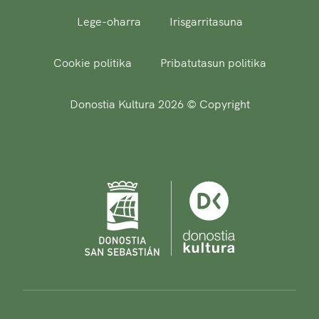
Lege-oharra
Irisgarritasuna
Cookie politika
Pribatutasun politika
Donostia Kultura 2026 © Copyright