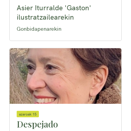
Asier Iturralde 'Gaston'
ilustratzailearekin
Gonbidapenarekin
azaroak 15
Despejado