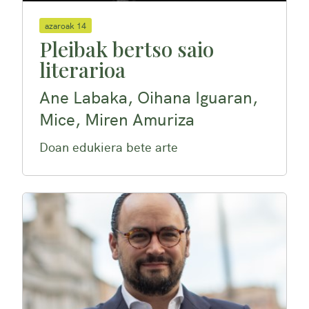
azaroak 14
Pleibak bertso saio
literarioa
Ane Labaka, Oihana Iguaran,
Mice, Miren Amuriza
Doan edukiera bete arte