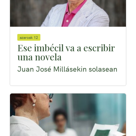
azaroak 12
Ese imbécil va a escribir
una novela
Juan José Millásekin solasean