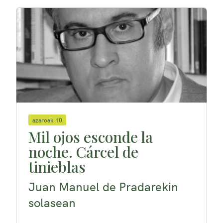
azaroak 10
Mil ojos esconde la
noche. Cárcel de
tinieblas
Juan Manuel de Pradarekin
solasean