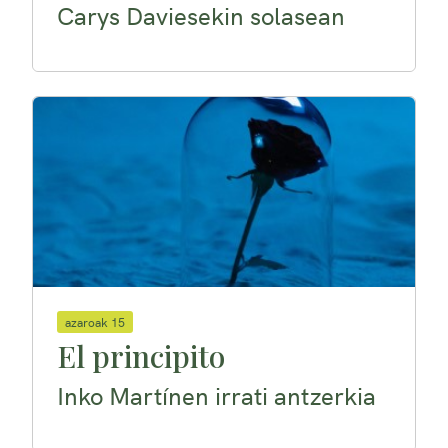
Carys Daviesekin solasean
azaroak 15
El principito
Inko Martínen irrati antzerkia