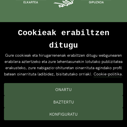
Cookieak erabiltzen
ditugu
Gure cookieak eta hirugarrenenak erabiltzen ditugu webgunearen
erabilera aztertzeko eta zure lehentasunekin lotutako publizitatea
erakusteko, zure nabigazio-ohituretan oinarrituta egindako profil
batean oinarrituta (adibidez, bisitatutako orriak).
Cookie-politika
.
ONARTU
BAZTERTU
KONFIGURATU