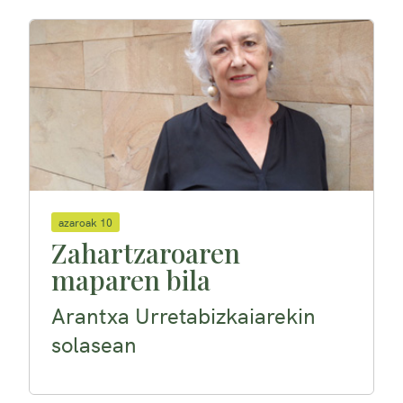
azaroak 10
Zahartzaroaren
maparen bila
Arantxa Urretabizkaiarekin
solasean