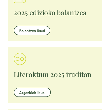
2025 edizioko balantzea
Balantzea ikusi
Literaktum 2025 iruditan
Argazkiak ikusi