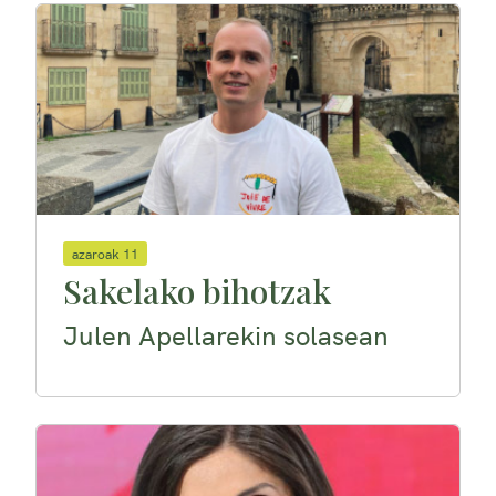
azaroak 11
Sakelako bihotzak
Julen Apellarekin solasean