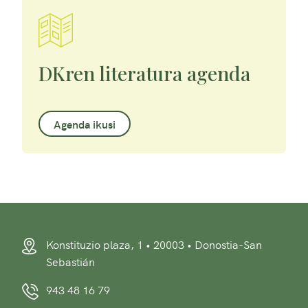
DKren literatura agenda
Agenda ikusi
Konstituzio plaza, 1 • 20003 • Donostia-San
Sebastián
943 48 16 79