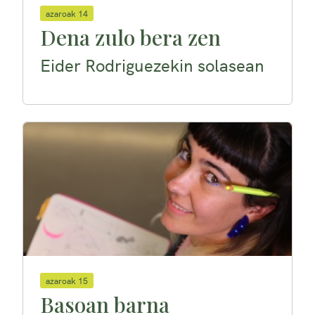
azaroak 14
Dena zulo bera zen
Eider Rodriguezekin solasean
azaroak 15
Basoan barna