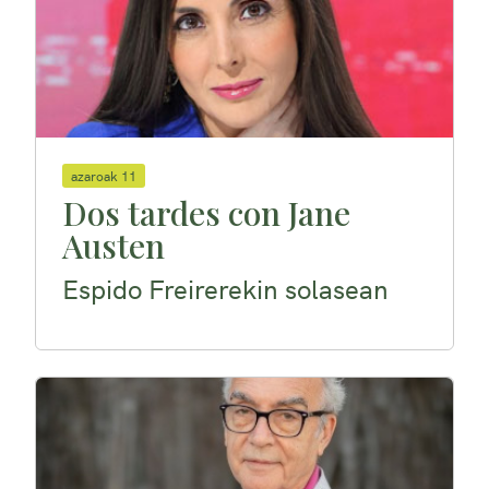
azaroak 11
Dos tardes con Jane
Austen
Espido Freirerekin solasean