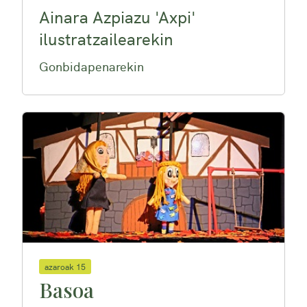
Ainara Azpiazu 'Axpi'
ilustratzailearekin
Gonbidapenarekin
azaroak 15
Basoa