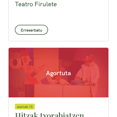
Teatro Firulete
Erreserbatu
Agortuta
azaroak 15
Hitzak txorabiatzen