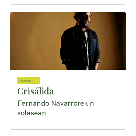
azaroak 11
Crisálida
Fernando Navarrorekin
solasean