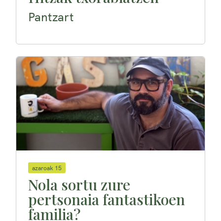
Pantzart
azaroak 15
Nola sortu zure
pertsonaia fantastikoen
familia?