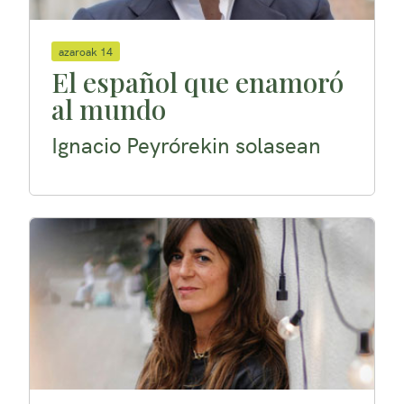
azaroak 14
El español que enamoró
al mundo
Ignacio Peyrórekin solasean