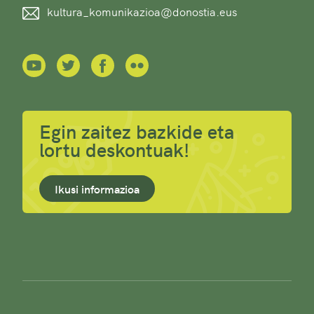
kultura_komunikazioa@donostia.eus
Egin zaitez bazkide eta
lortu deskontuak!
Ikusi informazioa