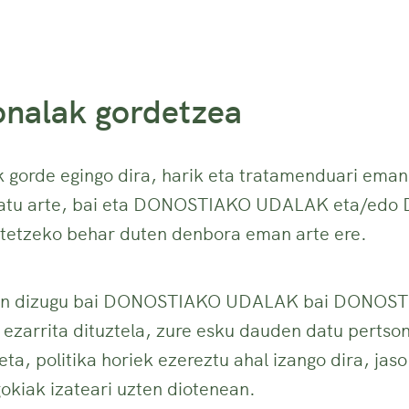
onalak gordetzea
k gorde egingo dira, harik eta tratamenduari em
skatu arte, bai eta DONOSTIAKO UDALAK eta/e
tetzeko behar duten denbora eman arte ere.
azten dizugu bai DONOSTIAKO UDALAK bai DONOS
 ezarrita dituztela, zure esku dauden datu perts
eta, politika horiek ezereztu ahal izango dira, jas
kiak izateari uzten diotenean.