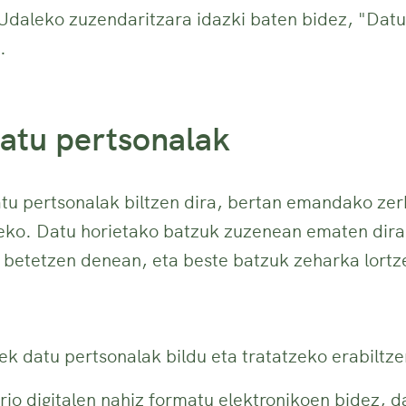
 Udaleko zuzendaritzara idazki baten bidez, "Dat
.
datu pertsonalak
u pertsonalak biltzen dira, bertan emandako zerb
eko. Datu horietako batzuk zuzenean ematen dira
t betetzen denean, eta beste batzuk zeharka lortz
 datu pertsonalak bildu eta tratatzeko erabiltze
rio digitalen nahiz formatu elektronikoen bidez, d