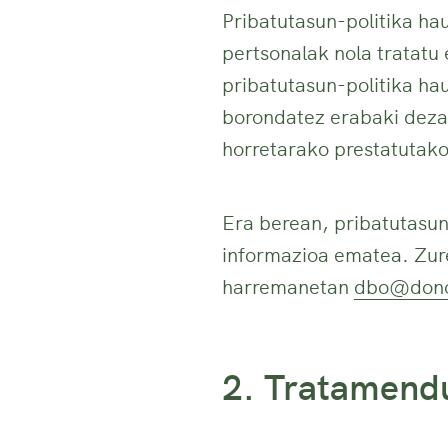
Pribatutasun-politika hau
pertsonalak nola tratatu 
pribatutasun-politika hau
borondatez erabaki dez
horretarako prestatutako
Era berean, pribatutasu
informazioa ematea. Zure
harremanetan
dbo@dono
2. Tratamend