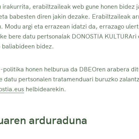
 irakurrita, erabiltzaileak web gune honen bidez 
eta babesten diren jakin dezake. Erabiltzaileak ar
. Modu argi eta errazean idatzi da, errazago ulert
ake bere datu pertsonalak DONOSTIA KULTURAri e
 baliabideen bidez.
n-politika honen helburua da DBEOren arabera di
 datu pertsonalen tratamenduari buruzko zalantza
stia.eus
helbidearekin.
uaren arduraduna