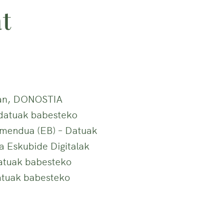
t
an, DONOSTIA
datuak babesteko
amendua (EB) – Datuak
a Eskubide Digitalak
atuak babesteko
datuak babesteko