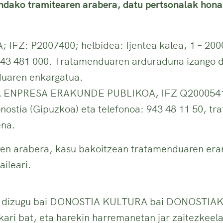
dako tramitearen arabera, datu pertsonalak hona
FZ: P2007400; helbidea: Ijentea kalea, 1 – 200
 943 481 000. Tratamenduaren arduraduna izango
uaren enkargatua.
ENPRESA ERAKUNDE PUBLIKOA, IFZ Q2000541I,
nostia (Gipuzkoa) eta telefonoa: 943 48 11 50, t
ena.
ren arabera, kasu bakoitzean tratamenduaren era
aileari.
ten dizugu bai DONOSTIA KULTURA bai DONOSTIA
ri bat, eta harekin harremanetan jar zaitezkeela