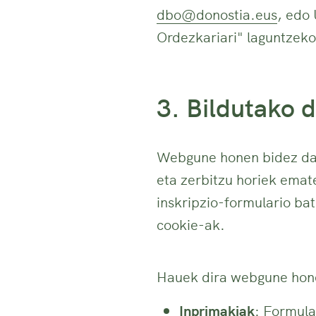
dbo@donostia.eus
, edo
Ordezkariari" laguntzeko
3. Bildutako 
Webgune honen bidez dat
eta zerbitzu horiek emat
inskripzio-formulario ba
cookie-ak.
Hauek dira webgune honek
Inprimakiak
: Formula