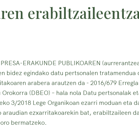
en erabiltzaileentza
PRESA-ERAKUNDE PUBLIKOAREN (aurrerantze
 bidez egindako datu pertsonalen tratamendua 
itakoaren arabera arautzen da - 2016/679 Erregl
Orokorra (DBEO) – hala nola Datu pertsonalak et
eko 3/2018 Lege Organikoan ezarri moduan eta d
o araudian ezxarritakoarekin bat, erabiltzaileen 
eoro bermatzeko.