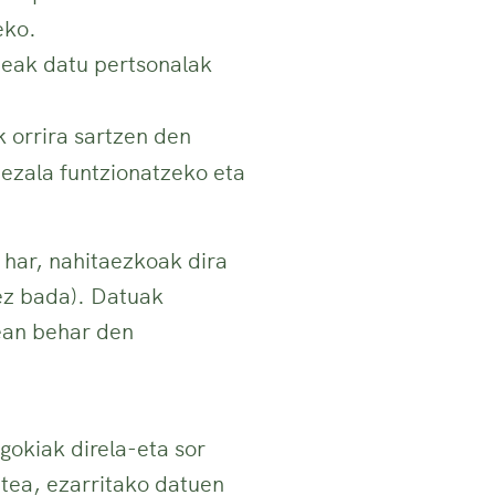
eko.
deak datu pertsonalak
 orrira sartzen den
bezala funtzionatzeko eta
har, nahitaezkoak dira
ez bada). Datuak
zean behar den
gokiak direla-eta sor
tea, ezarritako datuen