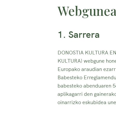
Webgunear
1. Sarrera
DONOSTIA KULTURA EN
KULTURA) webgune honen
Europako araudian ezarr
Babesteko Erreglamendu 
babesteko abenduaren 5
aplikagarri den gainerak
oinarrizko eskubidea un