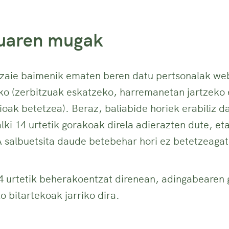
uaren mugak
z zaie baimenik ematen beren datu pertsonalak we
ko (zerbitzuak eskatzeko, harremanetan jartzeko
oak betetzea). Beraz, baliabide horiek erabiliz 
alki 14 urtetik gorakoak direla adierazten dute
lbuetsita daude betebehar hori ez betetzeagat
4 urtetik beherakoentzat direnean, adingabearen
 bitartekoak jarriko dira.