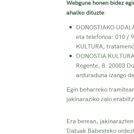
Webgune honen bidez egin
ahalko dituzte
:
DONOSTIAKO UDALA; I
eta telefonoa: 010 /
KULTURA, tratamend
DONOSTIA KULTURA 
Regente, 8. 20003 Do
arduraduna izango d
Egin beharreko tramitea
jakinaraziko zaio erabiltz
Era berean, jakinaraz
Datuak Babesteko ordezka