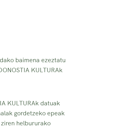
andako baimena ezeztatu
do DONOSTIA KULTURAk
TIA KULTURAk datuak
onalak gordetzeko epeak
o ziren helbururako