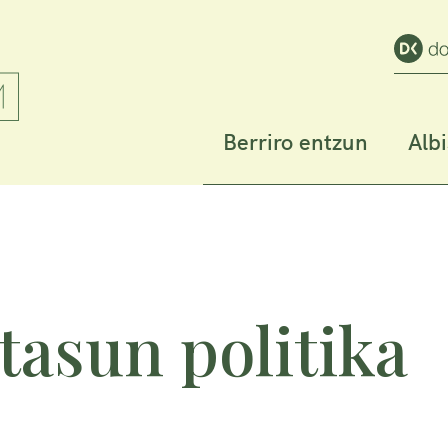
Berriro entzun
Alb
tasun politika