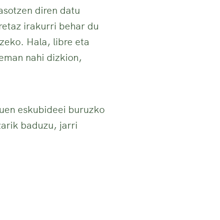
jasotzen diren datu
retaz irakurri behar du
zeko. Hala, libre eta
man nahi dizkion,
tuen eskubideei buruzko
rik baduzu, jarri