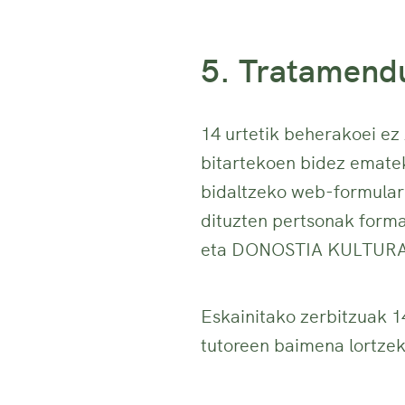
5. Tratamend
14 urtetik beherakoei e
bitartekoen bidez emate
bidaltzeko web-formulari
dituzten pertsonak form
eta DONOSTIA KULTURA sa
Eskainitako zerbitzuak 1
tutoreen baimena lortzeko