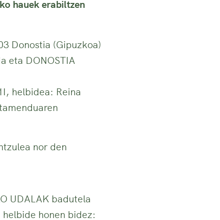
ko hauek erabiltzen
03 Donostia (Gipuzkoa)
 da eta DONOSTIA
 helbidea: Reina
ratamenduaren
ntzulea nor den
KO UDALAK badutela
 helbide honen bidez: