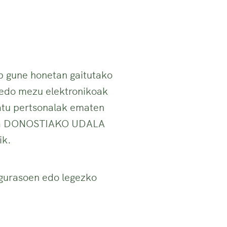
b gune honetan gaitutako
 edo mezu elektronikoak
datu pertsonalak ematen
, eta DONOSTIAKO UDALA
ik.
 gurasoen edo legezko