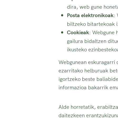
dira, web gune honet
Posta elektronikoak
:
biltzeko bitartekoak 
Cookieak
: Webgune ho
gailura bidaltzen dit
ikusteko ezinbestekoa
Webgunean eskuragarri d
ezarritako helburuak be
igortzeko beste baliabide
informazioa bakarrik em
Alde horretatik, erabiltz
daitezkeen erantzukizun