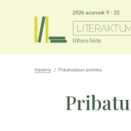
2026 azaroak 9 - 22
Hasiera
Pribatutasun politika
Pribatu