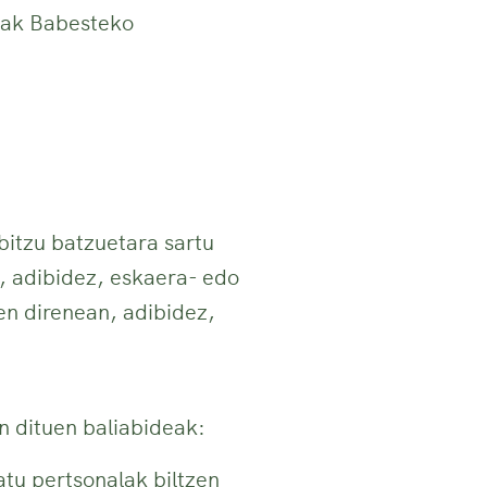
uak Babesteko
itzu batzuetara sartu
, adibidez, eskaera- edo
en direnean, adibidez,
n dituen baliabideak:
atu pertsonalak biltzen