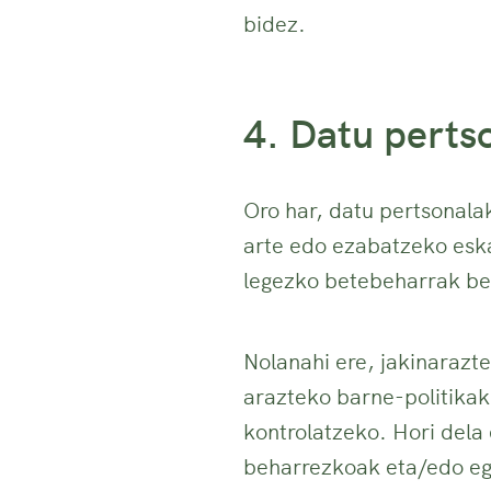
bidez.
4. Datu perts
Oro har, datu pertsonala
arte edo ezabatzeko e
legezko betebeharrak be
Nolanahi ere, jakinar
arazteko barne-politikak
kontrolatzeko. Hori dela 
beharrezkoak eta/edo ego