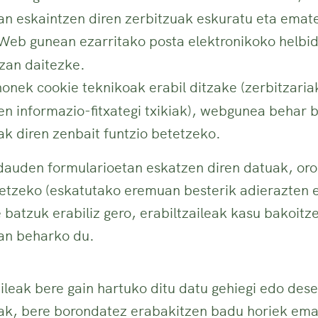
an eskaintzen diren zerbitzuak eskuratu eta emat
 Web gunean ezarritako posta elektronikoko helbi
izan daitezke.
nek cookie teknikoak erabil ditzake (zerbitzariak
uen informazio-fitxategi txikiak), webgunea behar 
k diren zenbait funtzio betetzeko.
auden formularioetan eskatzen diren datuak, oro 
tetzeko (eskatutako eremuan besterik adierazten 
 batzuk erabiliz gero, erabiltzaileak kasu bakoit
an beharko du.
aileak bere gain hartuko ditu datu gehiegi edo dese
ak, bere borondatez erabakitzen badu horiek ema