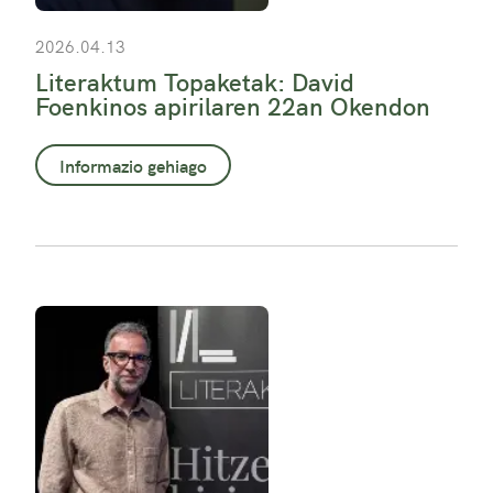
2026.04.13
Literaktum Topaketak: David
Foenkinos apirilaren 22an Okendon
Informazio gehiago