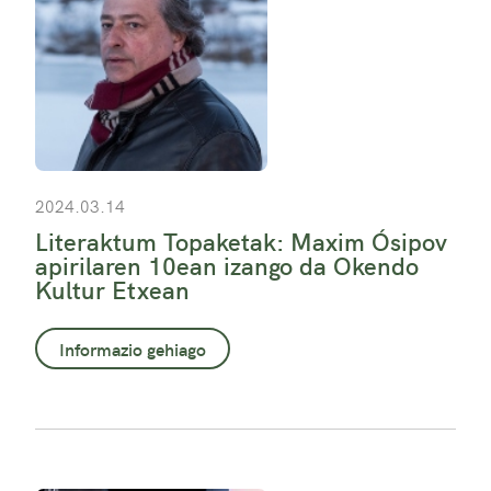
2024.03.14
Literaktum Topaketak: Maxim Ósipov
apirilaren 10ean izango da Okendo
Kultur Etxean
Informazio gehiago