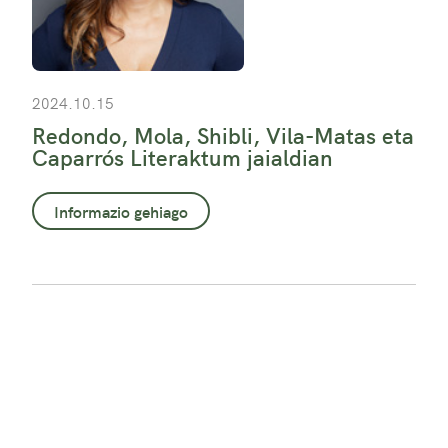
2024.10.15
Redondo, Mola, Shibli, Vila-Matas eta
Caparrós Literaktum jaialdian
Informazio gehiago