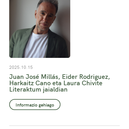
2025.10.15
Juan José Millás, Eider Rodriguez,
Harkaitz Cano eta Laura Chivite
Literaktum jaialdian
Informazio gehiago