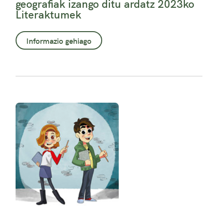
geografiak izango ditu ardatz 2023ko
Literaktumek
Informazio gehiago