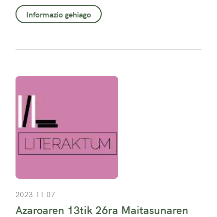
Informazio gehiago
2023.11.07
Azaroaren 13tik 26ra Maitasunaren