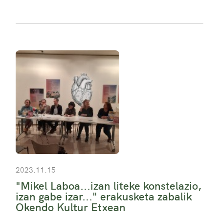
2023.11.15
"Mikel Laboa...izan liteke konstelazio,
izan gabe izar..." erakusketa zabalik
Okendo Kultur Etxean