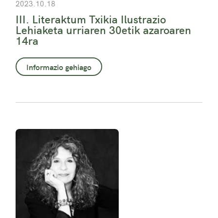
2023.10.18
III. Literaktum Txikia Ilustrazio
Lehiaketa urriaren 30etik azaroaren
14ra
Informazio gehiago