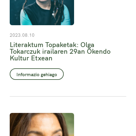
2023.08.10
Literaktum Topaketak: Olga
Tokarczuk irailaren 29an Okendo
Kultur Etxean
Informazio gehiago