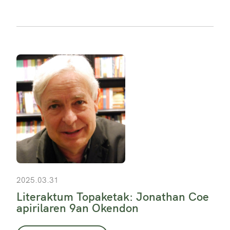
2025.03.31
Literaktum Topaketak: Jonathan Coe
apirilaren 9an Okendon