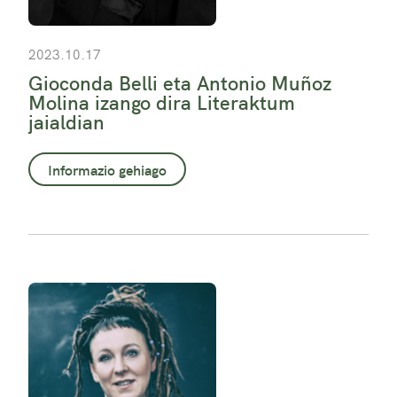
2023.10.17
Gioconda Belli eta Antonio Muñoz
Molina izango dira Literaktum
jaialdian
Informazio gehiago