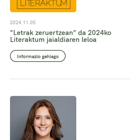
2024.11.05
"Letrak zeruertzean" da 2024ko
Literaktum jaialdiaren leloa
Informazio gehiago