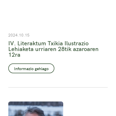
2024.10.15
IV. Literaktum Txikia Ilustrazio
Lehiaketa urriaren 28tik azaroaren
12ra
Informazio gehiago