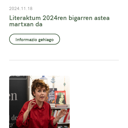
2024.11.18
Literaktum 2024ren bigarren astea
martxan da
Informazio gehiago