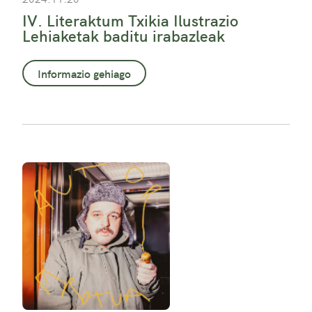
IV. Literaktum Txikia Ilustrazio
Lehiaketak baditu irabazleak
Informazio gehiago