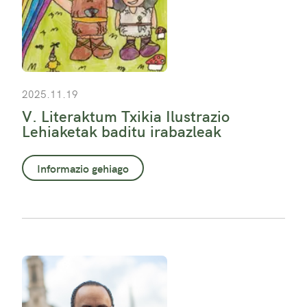
2025.11.19
V. Literaktum Txikia Ilustrazio
Lehiaketak baditu irabazleak
Informazio gehiago