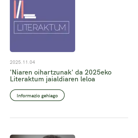
2025.11.04
'Niaren oihartzunak' da 2025eko
Literaktum jaialdiaren leloa
Informazio gehiago