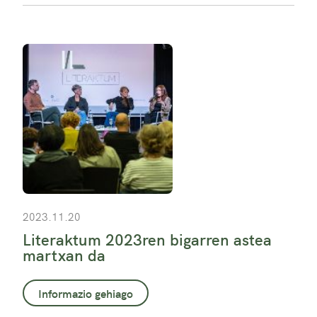
2023.11.20
Literaktum 2023ren bigarren astea
martxan da
Informazio gehiago