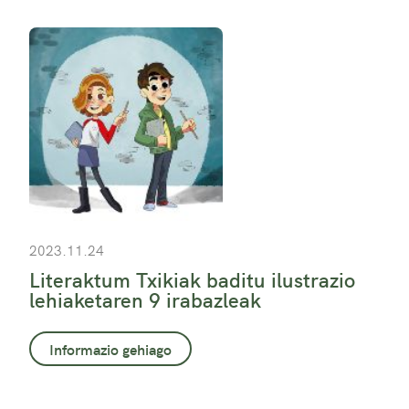
2023.11.24
Literaktum Txikiak baditu ilustrazio
lehiaketaren 9 irabazleak
Informazio gehiago