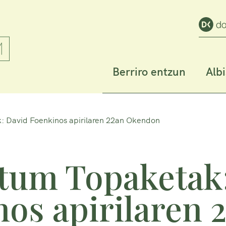
Berriro entzun
Alb
: David Foenkinos apirilaren 22an Okendon
ktum Topaketak
os apirilaren 