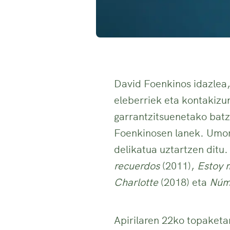
David Foenkinos idazlea,
eleberriek eta kontakizun
garrantzitsuenetako batzu
Foenkinosen lanek. Umore
delikatua uztartzen ditu
recuerdos
(2011),
Estoy 
Charlotte
(2018) eta
Núm
Apirilaren 22ko topaketa