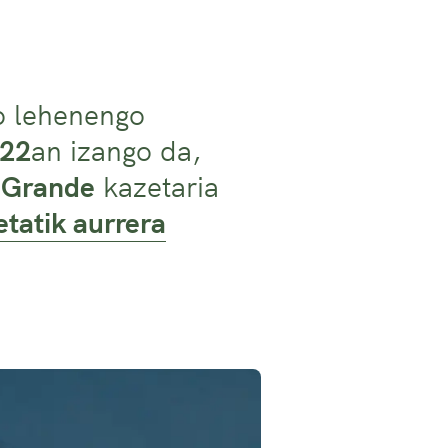
o lehenengo
 22
an izango da,
 Grande
kazetaria
tatik aurrera