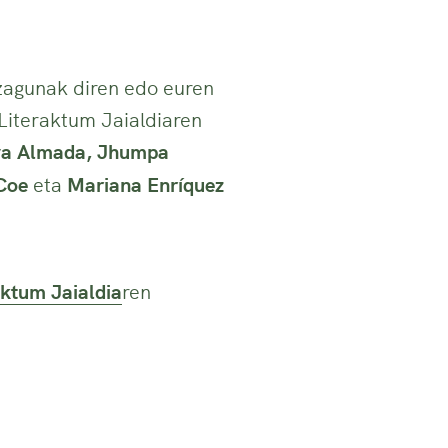
zagunak diren edo euren
 Literaktum Jaialdiaren
lva Almada, Jhumpa
Coe
eta
Mariana Enríquez
aktum Jaialdia
ren