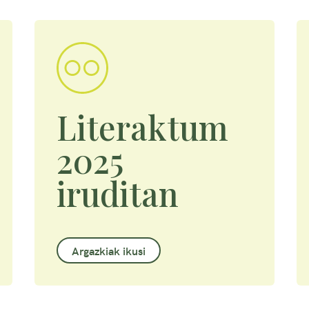
Literaktum
2025
iruditan
Argazkiak ikusi