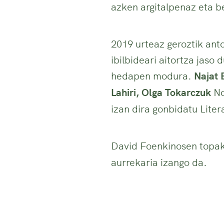
azken argitalpenaz eta be
2019 urteaz geroztik ant
ibilbideari aitortza jaso
hedapen modura.
Najat 
Lahiri, Olga Tokarczuk
No
izan dira gonbidatu Lite
David Foenkinosen topak
aurrekaria izango da.