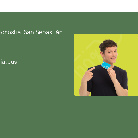
 Donostia-San Sebastián
ia.eus