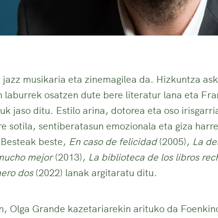
 jazz musikaria eta zinemagilea da. Hizkuntza asko
 laburrek osatzen dute bere literatur lana eta Fran
k jaso ditu. Estilo arina, dotorea eta oso irisgarr
 sotila, sentiberatasun emozionala eta giza har
. Besteak beste,
En caso de felicidad
(2005),
La de
mucho mejor
(2013),
La biblioteca de los libros re
ero dos
(2022) lanak argitaratu ditu.
n, Olga Grande kazetariarekin arituko da Foenki