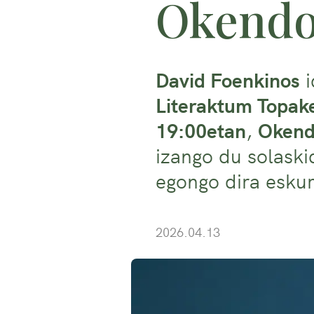
Okend
David Foenkinos
i
Literaktum Topak
19:00etan
,
Okend
izango du solask
egongo dira eskur
2026.04.13