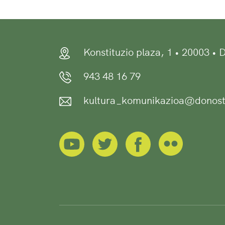
Konstituzio plaza, 1 • 20003 •
943 48 16 79
kultura_komunikazioa@donost