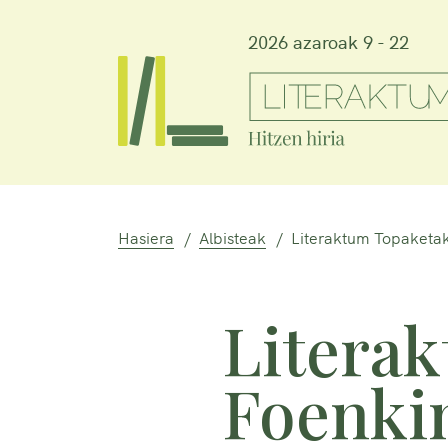
2026 azaroak 9 - 22
Hasiera
Albisteak
Literaktum Topaketak
Litera
Foenkin