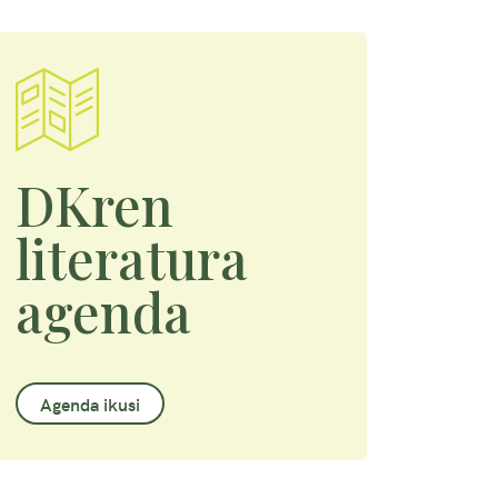
DKren
literatura
agenda
Agenda ikusi