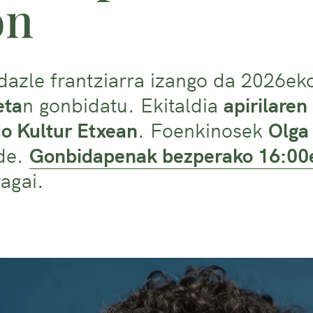
on
dazle frantziarra izango da 2026ek
eta
n gonbidatu. Ekitaldia
apirilaren
o Kultur Etxean
. Foenkinosek
Olga
ide.
Gonbidapenak bezperako 16:00e
agai.