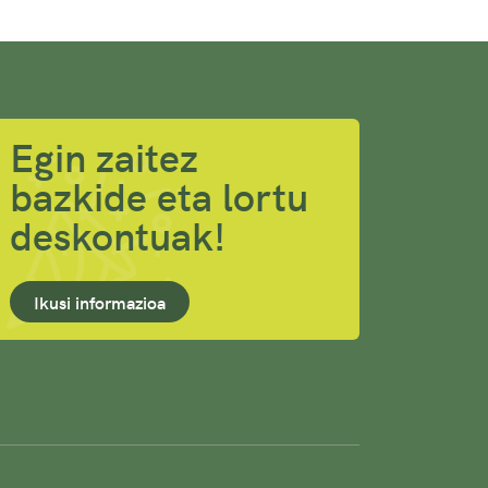
Egin zaitez
bazkide eta lortu
deskontuak!
Ikusi informazioa