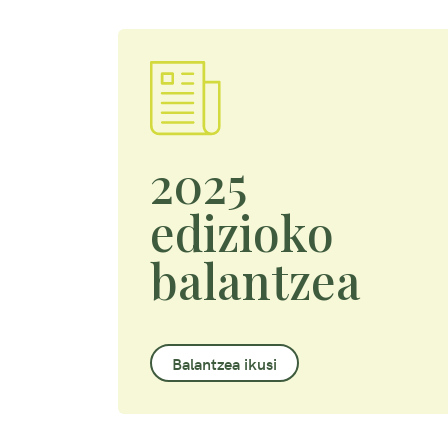
2025
edizioko
balantzea
Balantzea ikusi