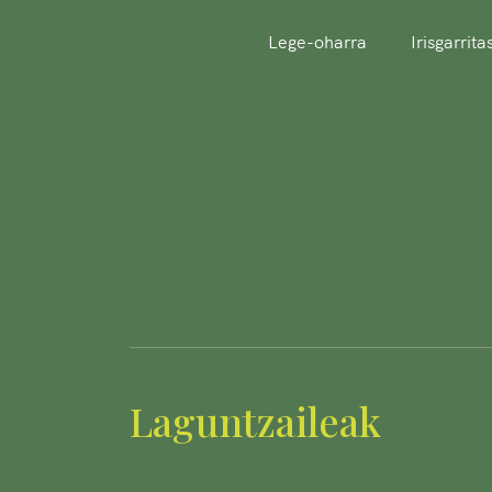
Lege-oharra
Irisgarrit
Laguntzaileak