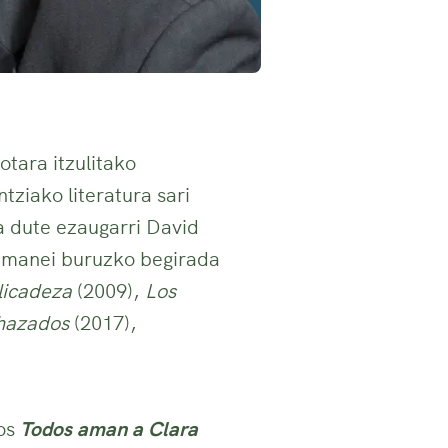
tara itzulitako
tziako literatura sari
ia dute ezaugarri David
remanei buruzko begirada
licadeza
(2009),
Los
chazados
(2017),
nos
Todos aman a Clara