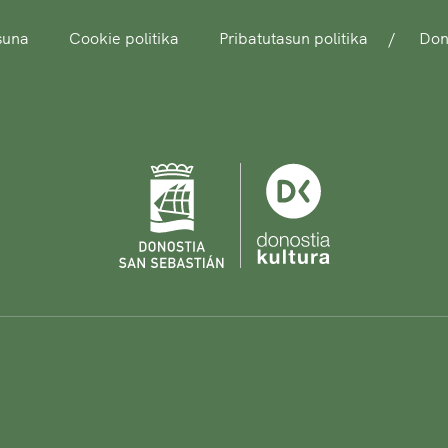
asuna
Cookie politika
Pribatutasun politika
Dono