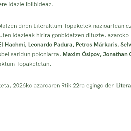
re idazle ibilbideaz.
olatzen diren Literaktum Topaketek nazioartean e
 duten idazleak hirira gonbidatzen dituzte, azaroko
El Hachmi, Leonardo Padura, Petros Márkaris, Se
bel saridun poloniarra,
Maxim Ósipov, Jonathan 
raktum Topaketetan.
eta, 2026ko azaroaren 9tik 22ra egingo den
Liter