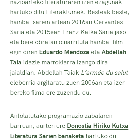
nazioarteko literaturaren izen ezagunak
hartuko ditu Literaktumek. Besteak beste,
hainbat sarien artean 2016an Cervantes
Saria eta 2015ean Franz Kafka Saria jaso
eta bere obratan oinarrituta hainbat film
egin diren
Eduardo Mendoza
eta
Abdellah
Taia
idazle marrokiarra izango dira
jaialdian. Abdellah Taiak
L’armée du salut
eleberria argitaratu zuen 2006an eta izen
bereko filma ere zuzendu du.
Antolatutako programazio zabalaren
barruan, aurten ere
Donostia Hiriko Kutxa
Literatura Sarien banaketa
hartuko du