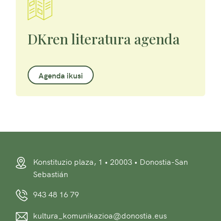
DKren literatura agenda
Agenda ikusi
Konstituzio plaza, 1 • 20003 • Donostia-San
Sebastián
943 48 16 79
kultura_komunikazioa@donostia.eus