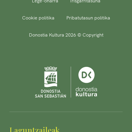
Lege-oharra
Irisgarritasuna
Cookie politika
Pribatutasun politika
Donostia Kultura 2026 © Copyright
Laguntzaileak