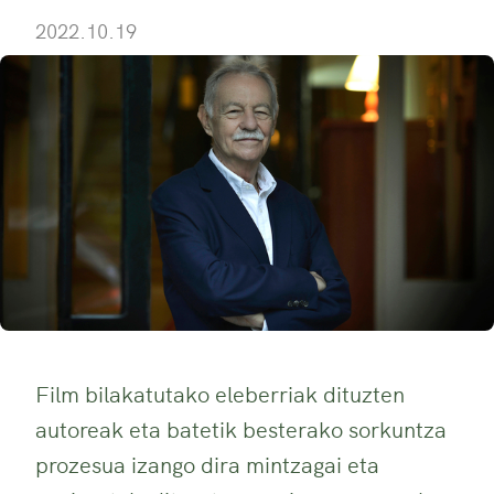
2022.10.19
Film bilakatutako eleberriak dituzten
autoreak eta batetik besterako sorkuntza
prozesua izango dira mintzagai eta