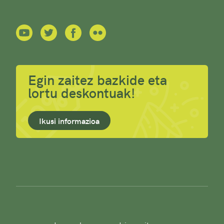
Egin zaitez bazkide eta
lortu deskontuak!
Ikusi informazioa