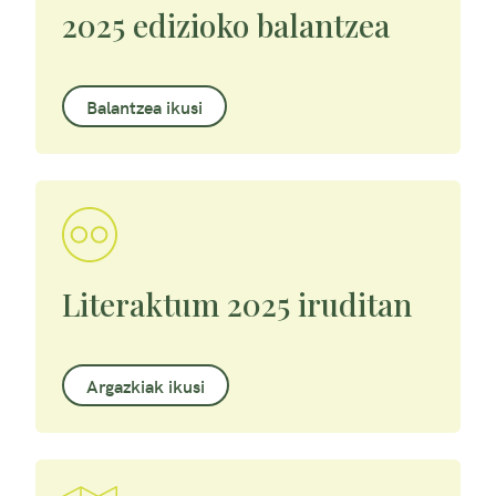
2025 edizioko balantzea
Balantzea ikusi
Literaktum 2025 iruditan
Argazkiak ikusi