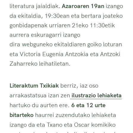
literatura jaialdiak
. Azaroaren 19an
izango
da ekitaldia, 19:30ean eta bertara joateko
gonbidapenak urriaren 21eko 11:30etik
aurrera eskuragarri izango
dira
webguneko ekitaldiaren goiko loturan
eta Victoria Eugenia Antzokia eta Antzoki
Zaharreko leihatiletan.
Literaktum Txikiak
berriz, iaz oso
arrakastatsua izan zen
ilustrazio lehiaketa
hartuko du aurten ere.
6 eta 12 urte
bitarteko
haurrei zuzendutako lehiaketa
izango da eta Txano eta Oscar komikiko