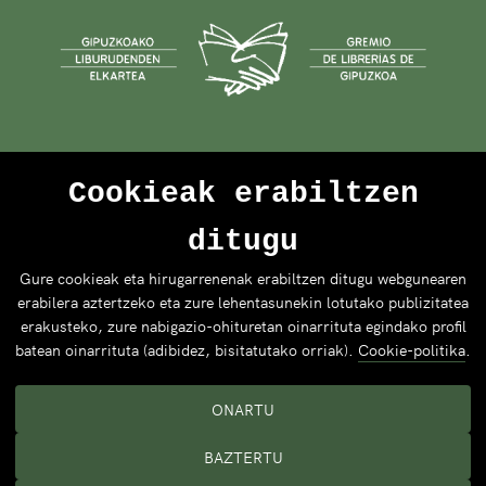
Cookieak erabiltzen
ditugu
Gure cookieak eta hirugarrenenak erabiltzen ditugu webgunearen
erabilera aztertzeko eta zure lehentasunekin lotutako publizitatea
erakusteko, zure nabigazio-ohituretan oinarrituta egindako profil
batean oinarrituta (adibidez, bisitatutako orriak).
Cookie-politika
.
ONARTU
BAZTERTU