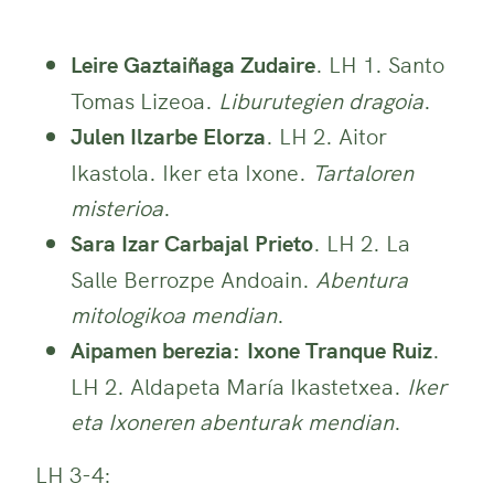
Leire Gaztaiñaga Zudaire
. LH 1. Santo
Tomas Lizeoa.
Liburutegien dragoia
.
Julen Ilzarbe Elorza
. LH 2. Aitor
Ikastola. Iker eta Ixone.
Tartaloren
misterioa
.
Sara Izar Carbajal Prieto
. LH 2. La
Salle Berrozpe Andoain.
Abentura
mitologikoa mendian
.
Aipamen berezia: Ixone Tranque Ruiz
.
LH 2. Aldapeta María Ikastetxea.
Iker
eta Ixoneren abenturak mendian
.
LH 3-4: