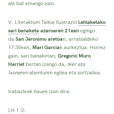
ale bat emango zaio.
V. Literaktum Txikia Ilustrazio
Lehiaketako
sari banaketa
azaroaren 21ean
egingo
da
San Jeronimo aretoa
n, arratsaldeko
17:30ean,
Mari Garcia
k aurkeztua. Horrez
gain, sari banaketan,
Gregorio Muro
Harriet
bertan izango da,
Iker eta
Ixone
ren abenturen egilea eta sortzailea.
Irabazleak hauek izan dira:
LH 1-2: