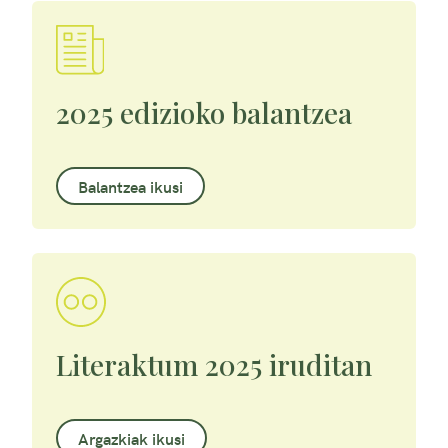
2025 edizioko balantzea
Balantzea ikusi
Literaktum 2025 iruditan
Argazkiak ikusi