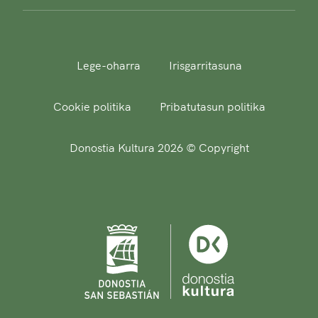
Lege-oharra
Irisgarritasuna
Cookie politika
Pribatutasun politika
Donostia Kultura 2026 © Copyright