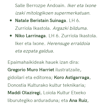
Salle Berrozpe Andoain.
Iker eta Ixone
izaki mitologikoen supermerkatuan
.
Natale Beristain Suinaga
. LH 6.
Zurriola Ikastola.
Argazki bilduma
.
Niko Larrinaga
. LH 6. Zurriola Ikastola.
Iker eta Ixone.
Herensuge erraldoia
eta ezpata galdua
.
Epaimahaikideak hauek izan dira:
Gregorio Muro Harriet
ilustratzaile,
gidoilari eta editorea;
Koro Astigarraga
,
Donostia Kulturako kultur teknikaria;
Maddi Olaziregi
, Loiola Kultur Etxeko
liburutegiko arduraduna; eta
Ana Ruiz
,