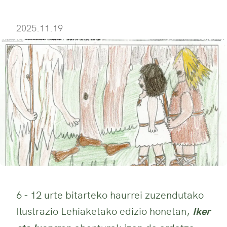
2025.11.19
6 - 12 urte bitarteko haurrei zuzendutako
Ilustrazio Lehiaketako edizio honetan,
Iker