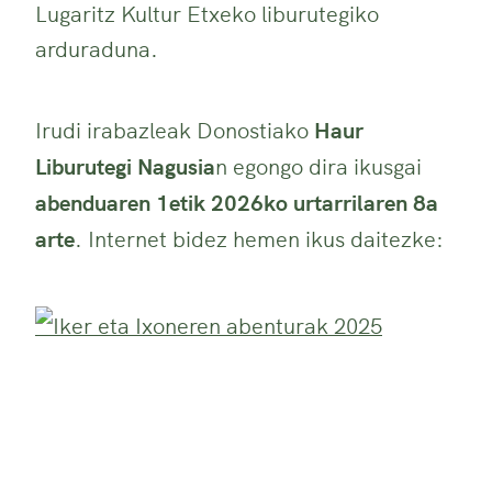
Lugaritz Kultur Etxeko liburutegiko
arduraduna.
Irudi irabazleak Donostiako
Haur
Liburutegi Nagusia
n egongo dira ikusgai
abenduaren 1etik 2026ko urtarrilaren 8a
arte
. Internet bidez hemen ikus daitezke: