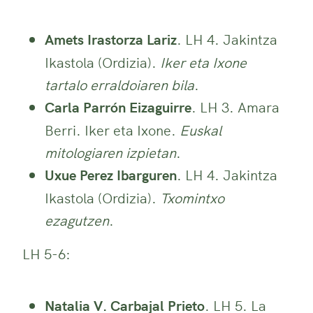
Amets Irastorza Lariz
. LH 4. Jakintza
Ikastola (Ordizia).
Iker eta Ixone
tartalo erraldoiaren bila
.
Carla Parrón Eizaguirre
. LH 3. Amara
Berri. Iker eta Ixone.
Euskal
mitologiaren izpietan
.
Uxue Perez Ibarguren
. LH 4. Jakintza
Ikastola (Ordizia).
Txomintxo
ezagutzen
.
LH 5-6:
Natalia V. Carbajal Prieto
. LH 5. La