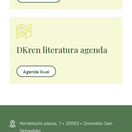
DKren literatura agenda
Agenda ikusi
Konstituzio plaza, 1 • 20003 • Donostia-San
Sebastián