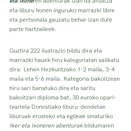
eta Ixone
ren abenturak izan da ardatza
eta liburu honen inguruko marrazki libre
eta pertsonala gauzatu behar izan dute
parte hartzaileek.
Guztira 222 ilustrazio bildu dira eta
marrazki hauek hiru kategoriatan sailkatu
dira: Lehen Hezkuntzako 1-2 maila, 3-4
maila eta 5-6 maila. Kategoria bakoitzean
hiru sari banatuko dira eta saritu
bakoitzari diploma bat, 30 euroko opari-
txartela Donostiako liburu-dendetan
liburuak erosteko eta egileak sinaturiko
Iker eta Ixoneren abenturak
bildumaren