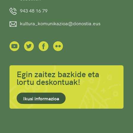
943 48 16 79
kultura_komunikazioa@donostia.eus
Egin zaitez bazkide eta
lortu deskontuak!
Ikusi informazioa