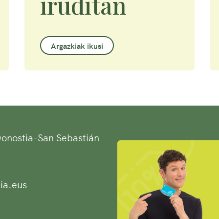
iruditan
Argazkiak ikusi
 Donostia-San Sebastián
ia.eus