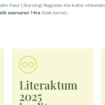
ako Haur Liburutegi Nagusian eta kultur etxeetako
etik azaroaren 14ra
(biak barne).
Literaktum
2025