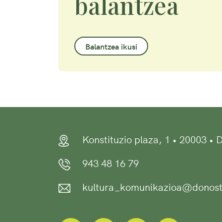
balantzea
Balantzea ikusi
Konstituzio plaza, 1 • 20003 •
943 48 16 79
kultura_komunikazioa@donost