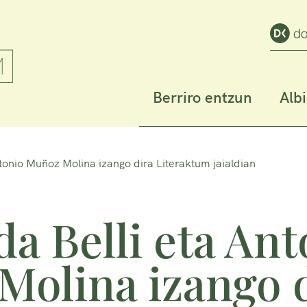
Berriro entzun
Alb
tonio Muñoz Molina izango dira Literaktum jaialdian
a Belli eta Ant
olina izango 