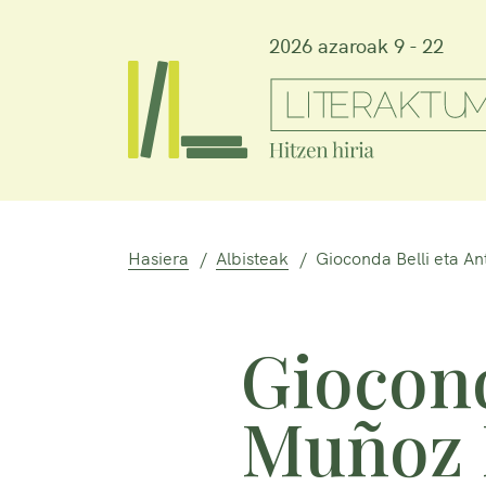
2026 azaroak 9 - 22
Hasiera
Albisteak
Gioconda Belli eta An
Giocond
Muñoz M