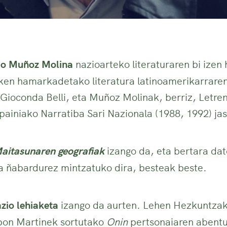
o Muñoz Molina
nazioarteko literaturaren bi izen 
ken hamarkadetako literatura latinoamerikarrare
ioconda Belli, eta Muñoz Molinak, berriz, Letren
painiako Narratiba Sari Nazionala (1988, 1992) jas
aitasunaren geografiak
izango
da, eta bertara da
a ñabardurez mintzatuko dira, besteak beste.
azio lehiaketa
izango da aurten. Lehen Hezkuntzak
Ibon Martinek sortutako
Onin
pertsonaiaren abentur