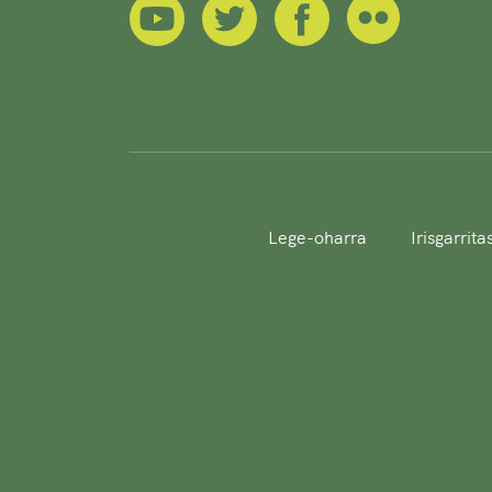
Lege-oharra
Irisgarrit