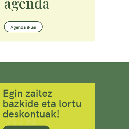
agenda
Agenda ikusi
Egin zaitez
bazkide eta lortu
deskontuak!