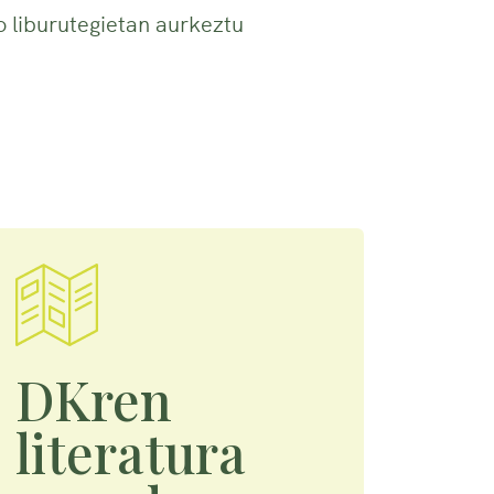
 liburutegietan aurkeztu
DKren
literatura