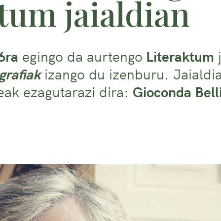
tum jaialdian
6ra
egingo da aurtengo
Literaktum
j
grafiak
izango du izenburu. Jaialdi
eak ezagutarazi dira:
Gioconda Bell