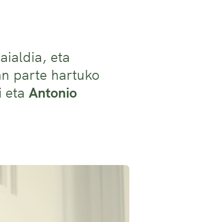
aialdia, eta
an parte hartuko
i
eta
Antonio