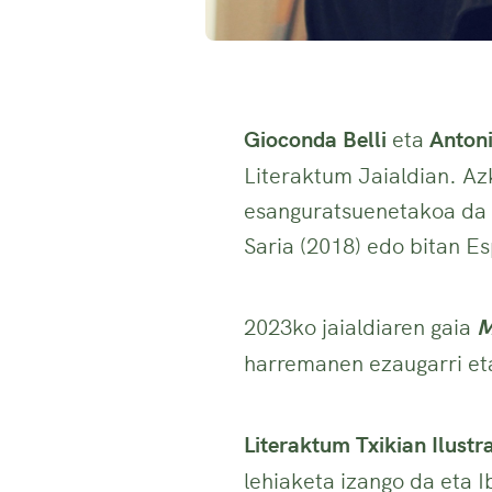
Gioconda Belli
eta
Antoni
Literaktum Jaialdian. Az
esanguratsuenetakoa da G
Saria (2018) edo bitan Es
2023ko jaialdiaren gaia
M
harremanen ezaugarri et
Literaktum Txikian
Ilustr
lehiaketa izango da eta 