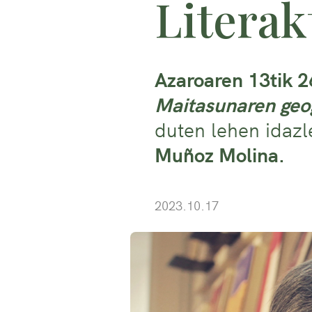
Literak
Azaroaren 13tik 2
Maitasunaren geo
duten lehen idazl
Muñoz Molina.
2023.10.17