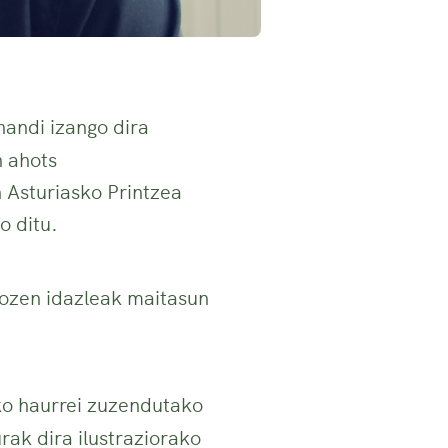
handi izango dira
n ahots
 Asturiasko Printzea
o ditu.
tozen idazleak maitasun
o haurrei zuzendutako
ak dira ilustraziorako