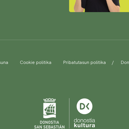
asuna
Cookie politika
Pribatutasun politika
Dono