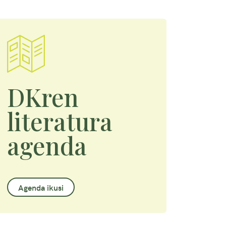
DKren
literatura
agenda
Agenda ikusi