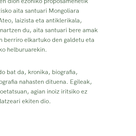
ten dion ezohiko proposamenetik
isko aita santuari Mongoliara
teo, laizista eta antiklerikala,
nartzen du, aita santuari bere amak
in berriro elkartuko den galdetu eta
o helburuarekin.
do bat da, kronika, biografia,
ografia nahasten dituena. Egileak,
oetatsuan, agian inoiz iritsiko ez
latzeari ekiten dio.