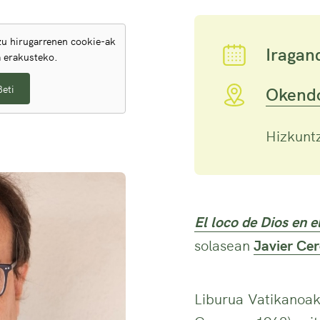
u hirugarrenen cookie-ak
Iragan
a erakusteko.
Beti
Okendo
Hizkuntz
El loco de Dios en e
solasean
Javier Ce
Liburua Vatikanoak