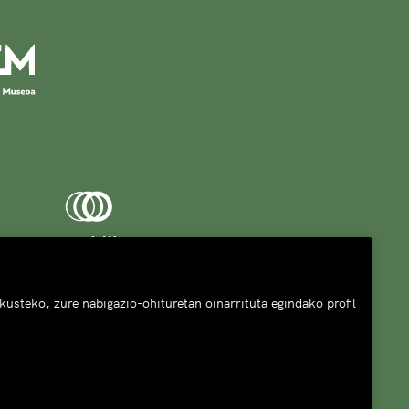
usteko, zure nabigazio-ohituretan oinarrituta egindako profil