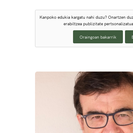
Kanpoko edukia kargatu nahi duzu? Onartzen duz
erabiltzea publizitate pertsonalizatu
Oraingoan bakarrik