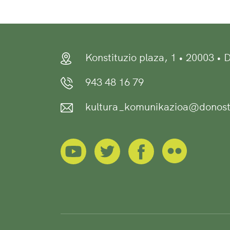
Konstituzio plaza, 1 • 20003 •
943 48 16 79
kultura_komunikazioa@donost