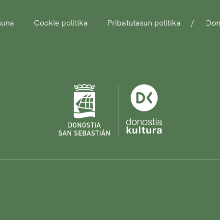
asuna
Cookie politika
Pribatutasun politika
Dono