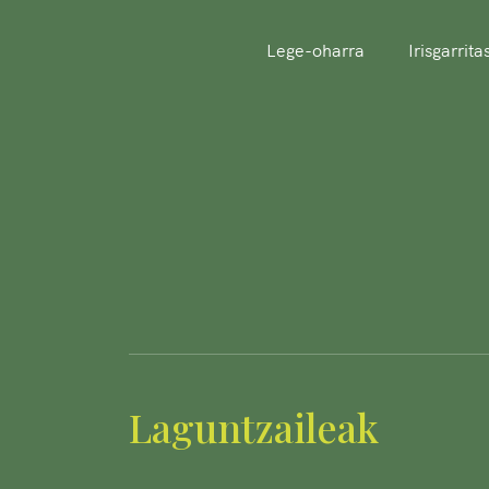
Lege-oharra
Irisgarrit
Laguntzaileak