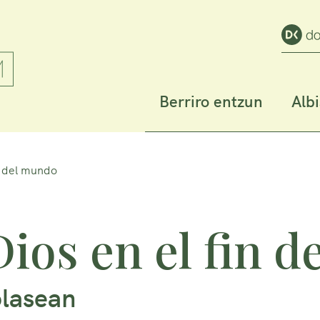
Berriro entzun
Alb
in del mundo
Dios en el fin 
olasean