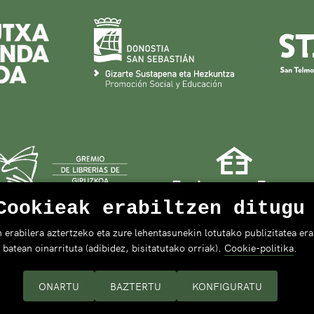
Cookieak erabiltzen ditugu
rabilera aztertzeko eta zure lehentasunekin lotutako publizitatea erak
batean oinarrituta (adibidez, bisitatutako orriak).
Cookie-politika
.
ONARTU
BAZTERTU
KONFIGURATU