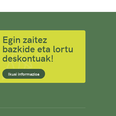
Egin zaitez
bazkide eta lortu
deskontuak!
Ikusi informazioa