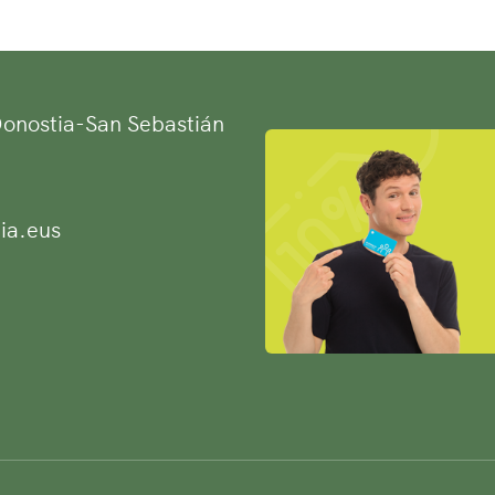
 Donostia-San Sebastián
ia.eus