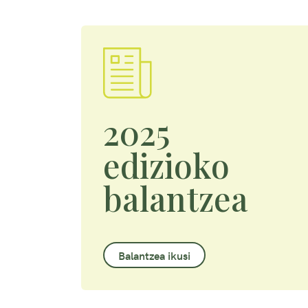
2025
edizioko
balantzea
Balantzea ikusi