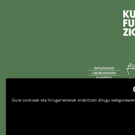
Gure cookieak eta hirugarrenenak erabiltzen ditugu webgunearen e