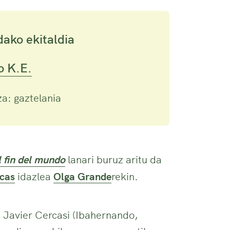
dako ekitaldia
 K.E.
a: gaztelania
l fin del mundo
lanari buruz aritu da
rcas
idazlea
Olga Grande
rekin.
 Javier Cercasi (Ibahernando,