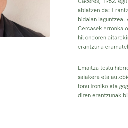
Caceres, 1962) egi
abiatzen da: Frantz
bidaian laguntzea. A
Cercasek erronka o
hil ondoren aitarek
erantzuna eramatek
Emaitza testu hibri
saiakera eta autobi
tonu ironiko eta gog
diren erantzunak bi