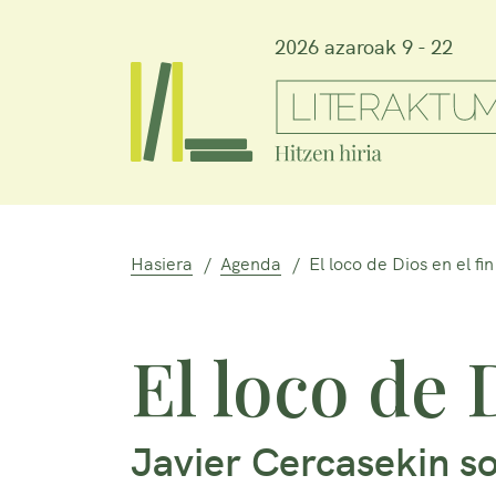
2026 azaroak 9 - 22
Hasiera
Agenda
El loco de Dios en el f
El loco de 
Javier Cercasekin s