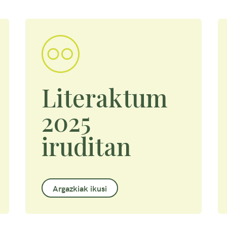
Literaktum
2025
iruditan
Argazkiak ikusi