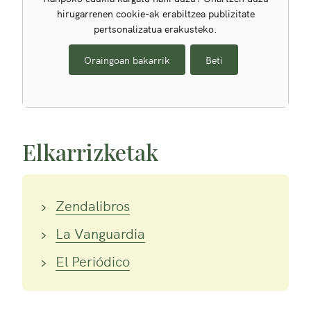
hirugarrenen cookie-ak erabiltzea publizitate
pertsonalizatua erakusteko.
Oraingoan bakarrik
Beti
Elkarrizketak
Zendalibros
La Vanguardia
El Periódico