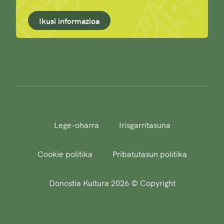
Ikusi informazioa
Lege-oharra
Irisgarritasuna
Cookie politika
Pribatutasun politika
Donostia Kultura 2026 © Copyright