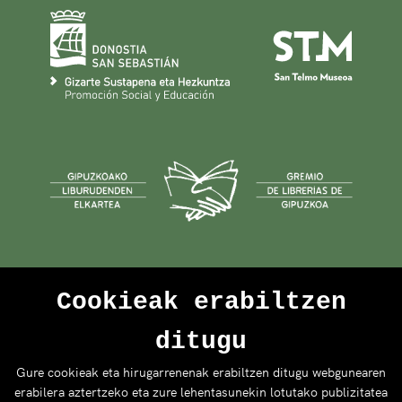
Cookieak erabiltzen
ditugu
Gure cookieak eta hirugarrenenak erabiltzen ditugu webgunearen
erabilera aztertzeko eta zure lehentasunekin lotutako publizitatea