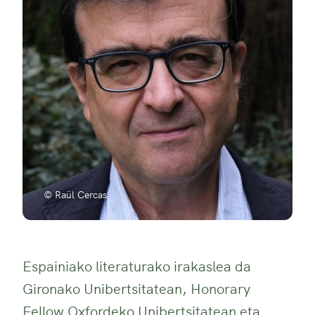
© Raül Cercas
Espainiako literaturako irakaslea da
Gironako Unibertsitatean, Honorary
Fellow Oxfordeko Unibertsitatean eta