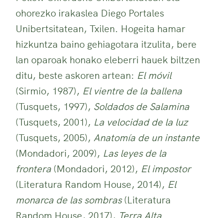
ohorezko irakaslea Diego Portales
Unibertsitatean, Txilen. Hogeita hamar
hizkuntza baino gehiagotara itzulita, bere
lan oparoak honako eleberri hauek biltzen
ditu, beste askoren artean:
El móvil
(Sirmio, 1987),
El vientre de la ballena
(Tusquets, 1997),
Soldados de Salamina
(Tusquets, 2001),
La velocidad de la luz
(Tusquets, 2005),
Anatomía de un instante
(Mondadori, 2009),
Las leyes de la
frontera
(Mondadori, 2012),
El impostor
(Literatura Random House, 2014),
El
monarca de las sombras
(Literatura
Random House, 2017),
Terra Alta