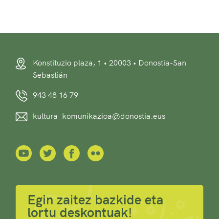
Konstituzio plaza, 1 • 20003 • Donostia-San
Sebastián
943 48 16 79
kultura_komunikazioa@donostia.eus
Egin zaitez bazkide eta
lortu deskontuak!