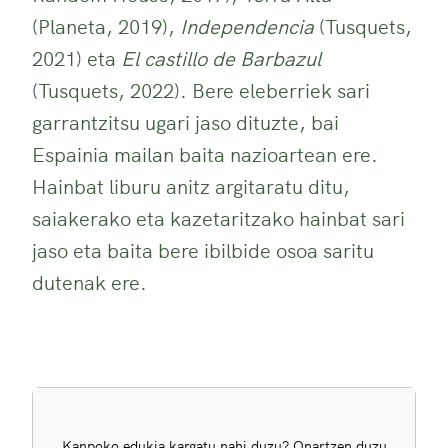
(Planeta, 2019),
Independencia
(Tusquets,
2021) eta
El castillo de Barbazul
(Tusquets, 2022). Bere eleberriek sari
garrantzitsu ugari jaso dituzte, bai
Espainia mailan baita nazioartean ere.
Hainbat liburu anitz argitaratu ditu,
saiakerako eta kazetaritzako hainbat sari
jaso eta baita bere ibilbide osoa saritu
dutenak ere.
Kanpoko edukia kargatu nahi duzu? Onartzen duzu