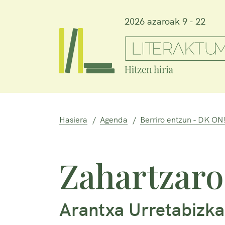
2026 azaroak 9 - 22
Hasiera
Agenda
Berriro entzun - DK ON
Zahartzaro
Arantxa Urretabizka