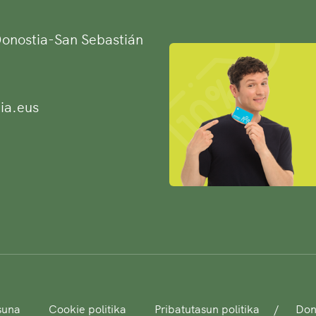
 Donostia-San Sebastián
ia.eus
asuna
Cookie politika
Pribatutasun politika
Dono