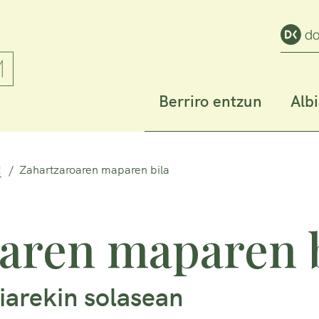
Berriro entzun
Alb
!
Zahartzaroaren maparen bila
aren maparen b
iarekin solasean