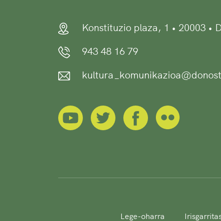
Konstituzio plaza, 1 • 20003 •
943 48 16 79
kultura_komunikazioa@donost
Lege-oharra
Irisgarrit