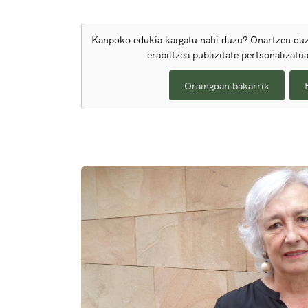
Kanpoko edukia kargatu nahi duzu? Onartzen duz
erabiltzea publizitate pertsonalizatu
Oraingoan bakarrik