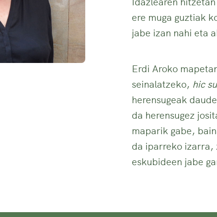
Idazlearen hitzetan
ere muga guztiak k
jabe izan nahi eta 
Erdi Aroko mapetan
seinalatzeko,
hic s
herensugeak daude”
da herensugez josit
maparik gabe, bain
da iparreko izarra,
eskubideen jabe ga