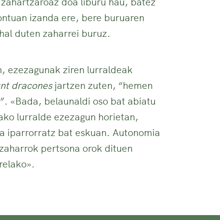
 zahartzaroaz doa liburu hau, batez
ontuan izanda ere, bere buruaren
ahal duten zaharrei buruz.
, ezezagunak ziren lurraldeak
unt dracones
jartzen zuten, “hemen
. «Bada, belaunaldi oso bat abiatu
ako lurralde ezezagun horietan,
a iparrorratz bat eskuan. Autonomia
 zaharrok pertsona orok dituen
relako».