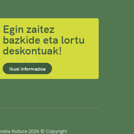
Egin zaitez
bazkide eta lortu
deskontuak!
Ikusi informazioa
stia Kultura 2026 © Copyright