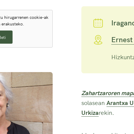
u hirugarrenen cookie-ak
Iragan
a erakusteko.
Beti
Ernest
Hizkunt
Zahartzaroren mapa
solasean
Arantxa U
Urkiza
rekin.