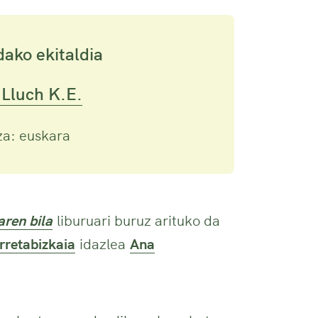
dako ekitaldia
 Lluch K.E.
za: euskara
ren bila
liburuari buruz arituko da
rretabizkaia
idazlea
Ana