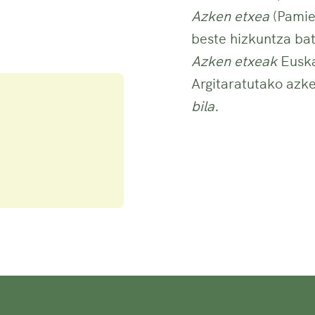
Azken etxea
(Pamiel
beste hizkuntza bat
Azken etxeak
Euska
Argitaratutako azk
bila
.