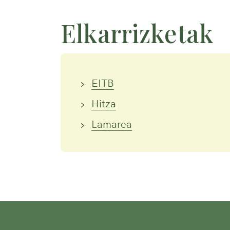
Elkarrizketak
EITB
Hitza
Lamarea