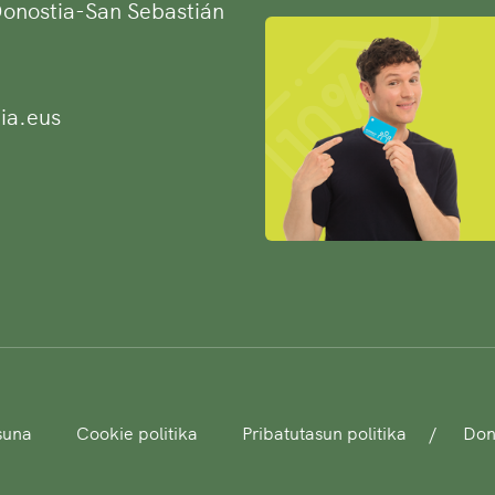
 Donostia-San Sebastián
ia.eus
asuna
Cookie politika
Pribatutasun politika
Dono