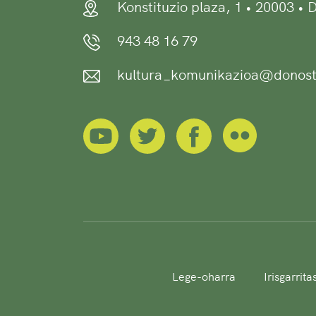
Konstituzio plaza, 1 • 20003 •
943 48 16 79
kultura_komunikazioa@donost
Lege-oharra
Irisgarrit