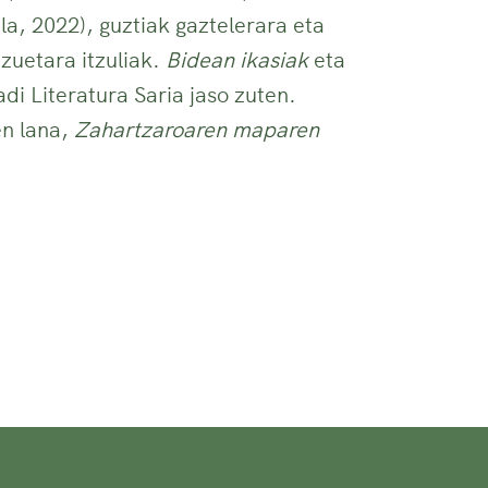
a, 2022), guztiak gaztelerara eta
zuetara itzuliak.
Bidean ikasiak
eta
di Literatura Saria jaso zuten.
en lana,
Zahartzaroaren maparen