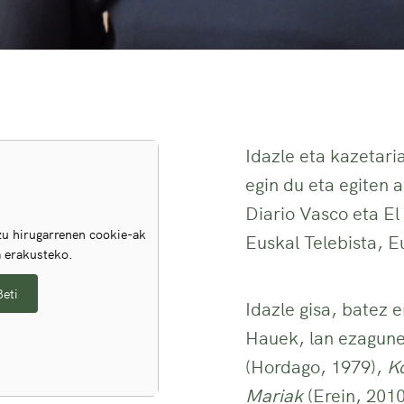
Idazle eta kazetari
egin du eta egiten 
Diario Vasco eta E
u hirugarrenen cookie-ak
Euskal Telebista, E
a erakusteko.
Beti
Idazle gisa, batez 
Hauek, lan ezagun
(Hordago, 1979),
K
Mariak
(Erein, 201