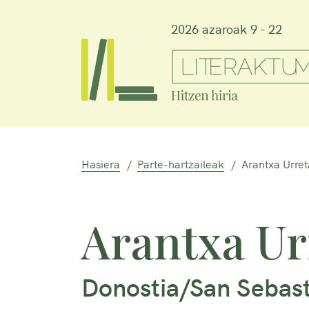
2026 azaroak 9 - 22
Hasiera
Parte-hartzaileak
Arantxa Urret
Arantxa Ur
Donostia/San Sebast