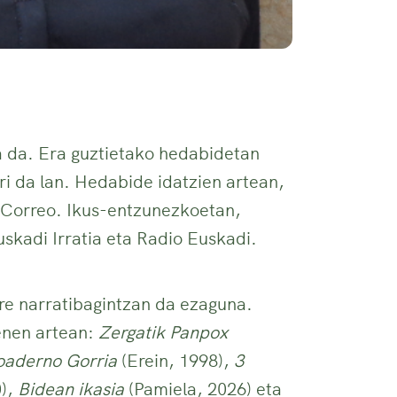
a da. Era guztietako hedabidetan
ari da lan. Hedabide idatzien artean,
l Correo. Ikus-entzunezkoetan,
uskadi Irratia eta Radio Euskadi.
ere narratibagintzan da ezaguna.
enen artean:
Zergatik Panpox
oaderno Gorria
(Erein, 1998),
3
0),
Bidean ikasia
(Pamiela, 2026) eta