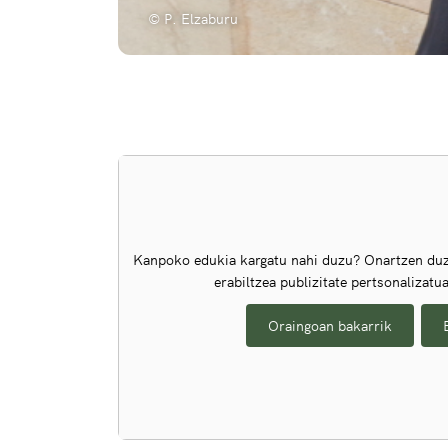
© P. Elzaburu
Kanpoko edukia kargatu nahi duzu? Onartzen duz
erabiltzea publizitate pertsonalizatu
Oraingoan bakarrik