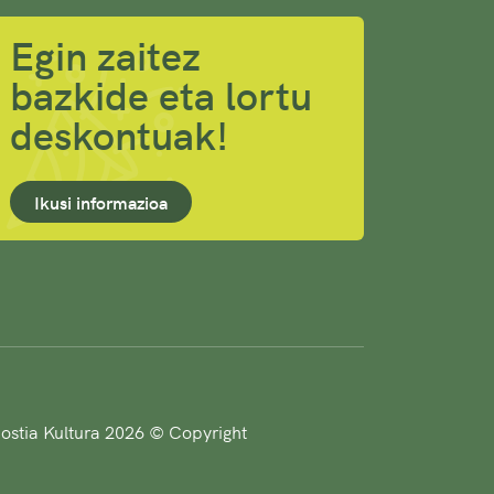
Egin zaitez
bazkide eta lortu
deskontuak!
Ikusi informazioa
stia Kultura 2026 © Copyright