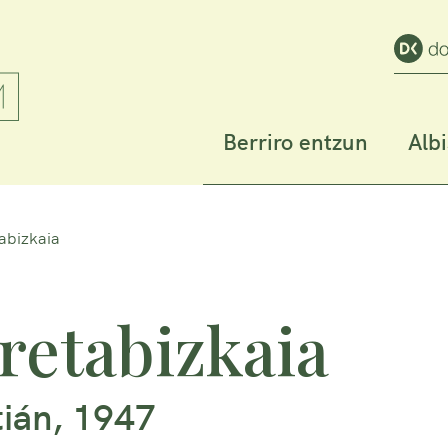
Berriro entzun
Alb
abizkaia
retabizkaia
ián, 1947