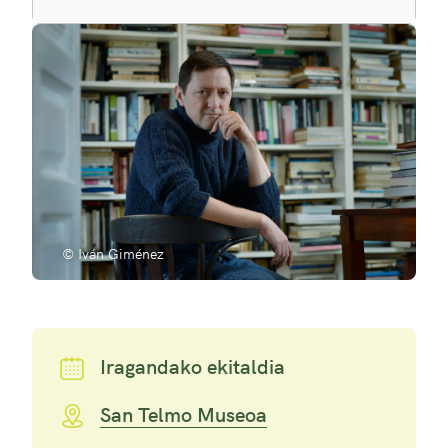
© Iván Giménez
Iragandako ekitaldia
San Telmo Museoa