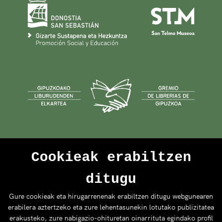
Cookieak erabiltzen
ditugu
Gure cookieak eta hirugarrenenak erabiltzen ditugu webgunearen
erabilera aztertzeko eta zure lehentasunekin lotutako publizitatea
erakusteko, zure nabigazio-ohituretan oinarrituta egindako profil