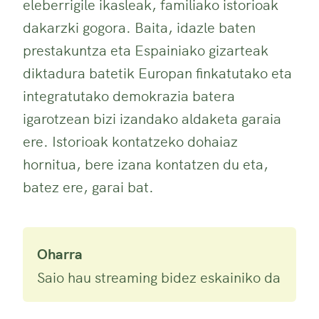
eleberrigile ikasleak, familiako istorioak
dakarzki gogora. Baita, idazle baten
prestakuntza eta Espainiako gizarteak
diktadura batetik Europan finkatutako eta
integratutako demokrazia batera
igarotzean bizi izandako aldaketa garaia
ere. Istorioak kontatzeko dohaiaz
hornitua, bere izana kontatzen du eta,
batez ere, garai bat.
Oharra
Saio hau streaming bidez eskainiko da