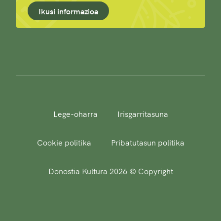
Ikusi informazioa
Lege-oharra
Irisgarritasuna
Cookie politika
Pribatutasun politika
Donostia Kultura 2026 © Copyright