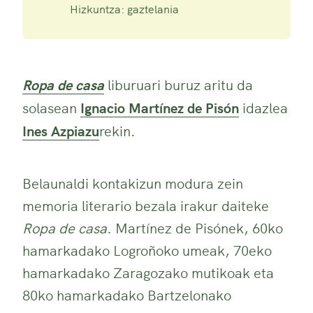
Hizkuntza: gaztelania
Ropa de casa
liburuari buruz aritu da
solasean
Ignacio Martínez de Pisón
idazlea
Ines Azpiazu
rekin.
Belaunaldi kontakizun modura zein
memoria literario bezala irakur daiteke
Ropa de casa
. Martínez de Pisónek, 60ko
hamarkadako Logroñoko umeak, 70eko
hamarkadako Zaragozako mutikoak eta
80ko hamarkadako Bartzelonako