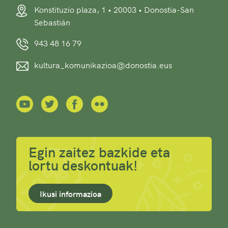
Konstituzio plaza, 1 • 20003 • Donostia-San
Sebastián
943 48 16 79
kultura_komunikazioa@donostia.eus
Egin zaitez bazkide eta
lortu deskontuak!
Ikusi informazioa