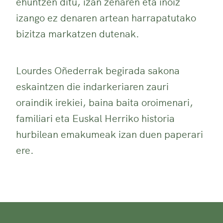
ehuntzen ditu, izan zenaren eta inoiz
izango ez denaren artean harrapatutako
bizitza markatzen dutenak.
Lourdes Oñederrak begirada sakona
eskaintzen die indarkeriaren zauri
oraindik irekiei, baina baita oroimenari,
familiari eta Euskal Herriko historia
hurbilean emakumeak izan duen paperari
ere.