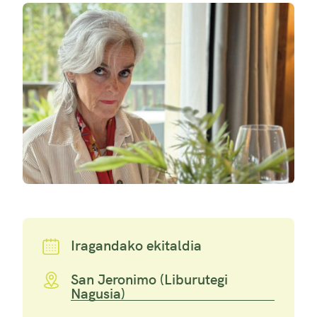
Iragandako ekitaldia
San Jeronimo (Liburutegi
Nagusia)