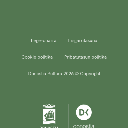
Lege-oharra
Irisgarritasuna
Cookie politika
Pribatutasun politika
Donostia Kultura 2026 © Copyright