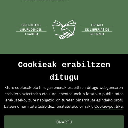
Cookieak erabiltzen
ditugu
Gure cookieak eta hirugarrenenak erabiltzen ditugu webgunearen
erabilera aztertzeko eta zure lehentasunekin lotutako publizitatea
erakusteko, zure nabigazio-ohituretan oinarrituta egindako profil
batean oinarrituta (adibidez, bisitatutako orriak).
Cookie-politika
.
ONARTU