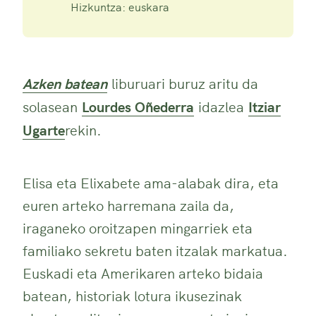
Hizkuntza: euskara
Azken batean
liburuari buruz aritu da
solasean
Lourdes Oñederra
idazlea
Itziar
Ugarte
rekin.
Elisa eta Elixabete ama-alabak dira, eta
euren arteko harremana zaila da,
iraganeko oroitzapen mingarriek eta
familiako sekretu baten itzalak markatua.
Euskadi eta Amerikaren arteko bidaia
batean, historiak lotura ikusezinak