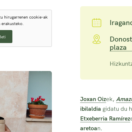
u hirugarrenen cookie-ak
Iragan
a erakusteko.
Beti
Donost
plaza
Hizkunt
Joxan Oiz
ek,
Amazu
ibilaldia
gidatu du h
Etxeberria Ramírez
aretoa
n.