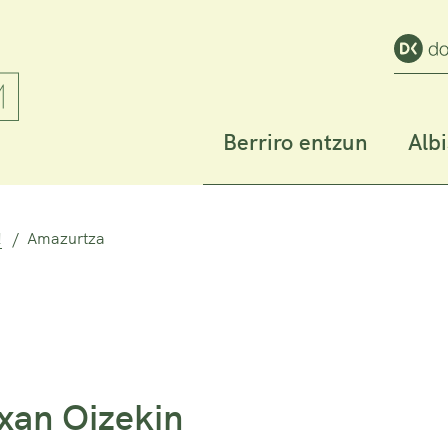
Berriro entzun
Alb
!
Amazurtza
oxan Oizekin