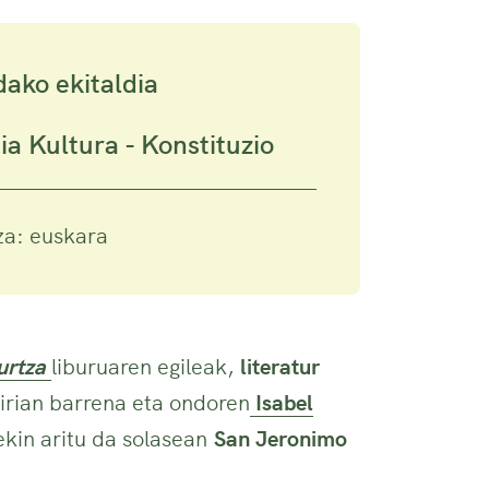
dako ekitaldia
ia Kultura - Konstituzio
za: euskara
rtza
liburuaren egileak,
literatur
irian barrena eta ondoren
Isabel
ekin aritu da solasean
San Jeronimo