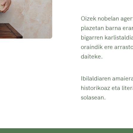
Oizek nobelan ager
plazetan barna era
bigarren karlistald
oraindik ere arras
daiteke.
Ibilaldiaren amaier
historikoaz eta lite
solasean.