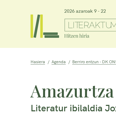
2026 azaroak 9 - 22
Hasiera
Agenda
Berriro entzun - DK ON
Amazurtza
Literatur ibilaldia J