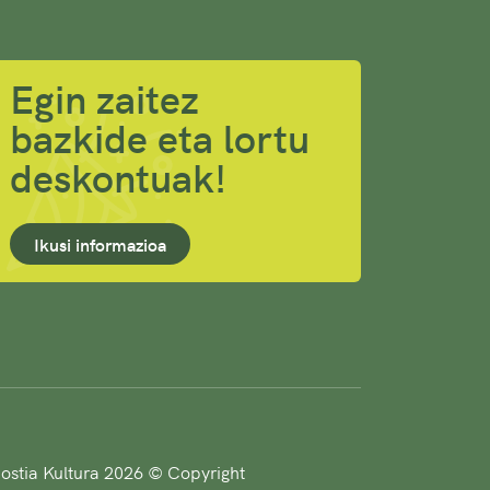
Egin zaitez
bazkide eta lortu
deskontuak!
Ikusi informazioa
stia Kultura 2026 © Copyright