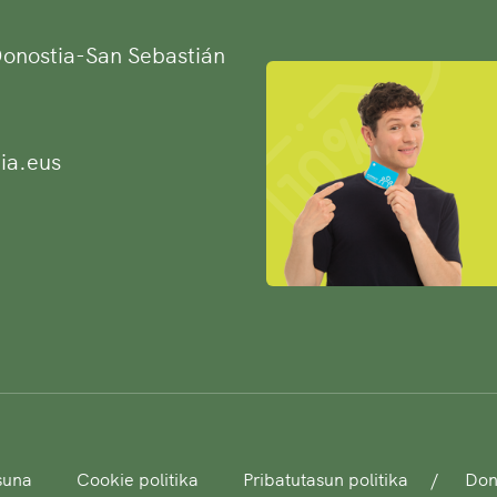
 Donostia-San Sebastián
ia.eus
asuna
Cookie politika
Pribatutasun politika
Dono