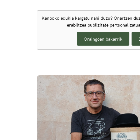
Kanpoko edukia kargatu nahi duzu? Onartzen duz
erabiltzea publizitate pertsonalizatu
Oraingoan bakarrik