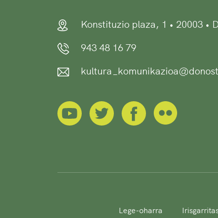
Konstituzio plaza, 1 • 20003 •
943 48 16 79
kultura_komunikazioa@donost
Lege-oharra
Irisgarrit