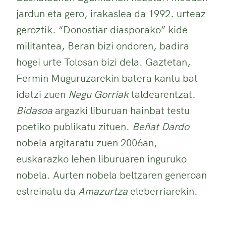
jardun eta gero, irakaslea da 1992. urteaz
geroztik. “Donostiar diasporako” kide
militantea, Beran bizi ondoren, badira
hogei urte Tolosan bizi dela. Gaztetan,
Fermin Muguruzarekin batera kantu bat
idatzi zuen
Negu Gorriak
taldearentzat.
Bidasoa
argazki liburuan hainbat testu
poetiko publikatu zituen.
Beñat Dardo
nobela argitaratu zuen 2006an,
euskarazko lehen liburuaren inguruko
nobela. Aurten nobela beltzaren generoan
estreinatu da
Amazurtza
eleberriarekin.