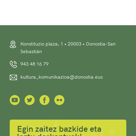
Konstituzio plaza, 1 • 20003 • Donostia-San
Sebastián
943 48 16 79
kultura_komunikazioa@donostia.eus
Egin zaitez bazkide eta