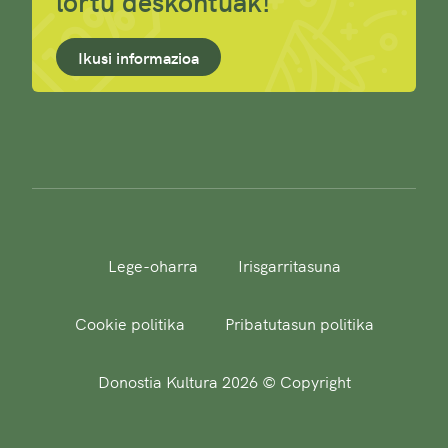
lortu deskontuak!
Ikusi informazioa
Lege-oharra
Irisgarritasuna
Cookie politika
Pribatutasun politika
Donostia Kultura 2026 © Copyright