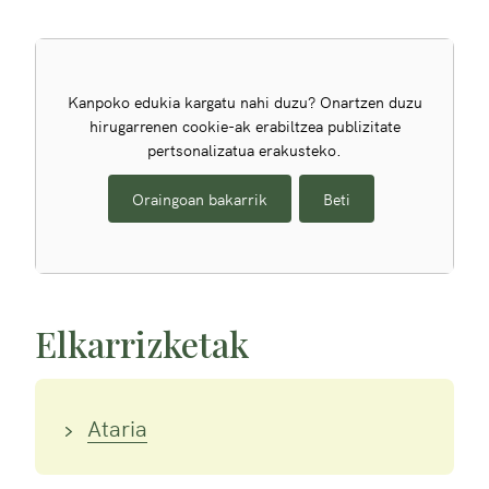
Kanpoko edukia kargatu nahi duzu? Onartzen duzu
hirugarrenen cookie-ak erabiltzea publizitate
pertsonalizatua erakusteko.
Oraingoan bakarrik
Beti
Elkarrizketak
Ataria