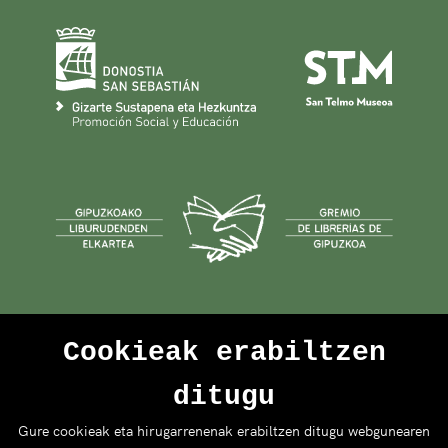
Cookieak erabiltzen
ditugu
Gure cookieak eta hirugarrenenak erabiltzen ditugu webgunearen