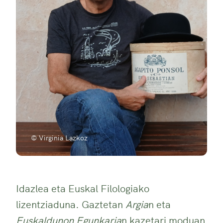
© Virginia Lazkoz
Idazlea eta Euskal Filologiako
lizentziaduna. Gaztetan
Argia
n eta
Euskaldunon Egunkaria
n kazetari moduan