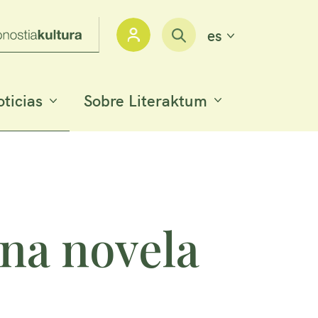
IDIOMA_ACTUA
es
Iniciar sesión
ticias
Sobre Literaktum
una novela