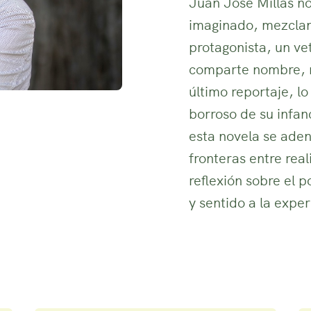
Juan José Millás nos
imaginado, mezclan
protagonista, un ve
comparte nombre, re
último reportaje, lo
borroso de su infanc
esta novela se aden
fronteras entre real
reflexión sobre el p
y sentido a la exper