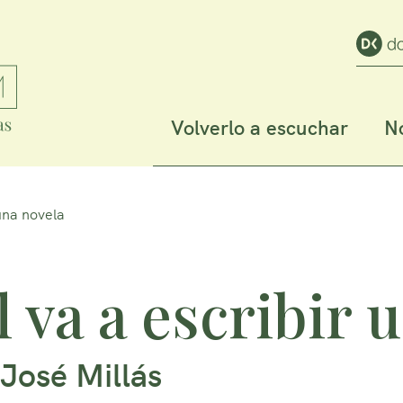
Volverlo a escuchar
No
 una novela
 va a escribir 
José Millás