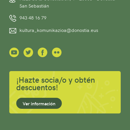
San Sebastián
943 48 16 79
kultura_komunikazioa@donostia.eus
¡Hazte socia/o y obtén
descuentos!
Ver información