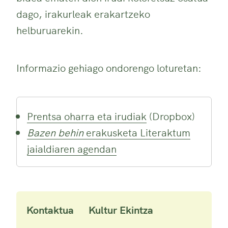
dago, irakurleak erakartzeko
helburuarekin.
Informazio gehiago ondorengo loturetan:
Prentsa oharra eta irudiak
(Dropbox)
Bazen behin
erakusketa Literaktum
jaialdiaren agendan
Kontaktua
Kultur Ekintza