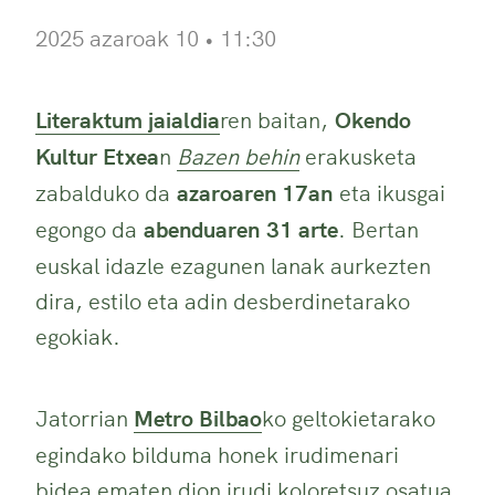
2025 azaroak 10 • 11:30
Literaktum jaialdia
ren baitan,
Okendo
Kultur Etxea
n
Bazen behin
erakusketa
zabalduko da
azaroaren 17an
eta ikusgai
egongo da
abenduaren 31
arte
. Bertan
euskal idazle ezagunen lanak aurkezten
dira, estilo eta adin desberdinetarako
egokiak.
Jatorrian
Metro Bilbao
ko geltokietarako
egindako bilduma honek irudimenari
bidea ematen dion irudi koloretsuz osatua