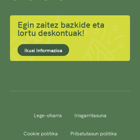
Egin zaitez bazkide eta
lortu deskontuak!
Ikusi informazioa
Lege-oharra
Irisgarritasuna
Cookie politika
Pribatutasun politika