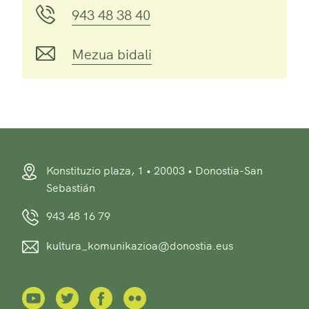
943 48 38 40
Mezua bidali
Konstituzio plaza, 1 • 20003 • Donostia-San
Sebastián
943 48 16 79
kultura_komunikazioa@donostia.eus