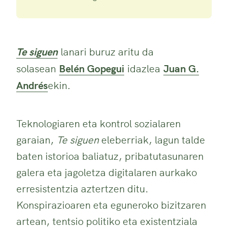
Te siguen
lanari buruz aritu da
solasean
Belén Gopegui
idazlea
Juan G.
Andrés
ekin.
Teknologiaren eta kontrol sozialaren
garaian,
Te siguen
eleberriak, lagun talde
baten istorioa baliatuz, pribatutasunaren
galera eta jagoletza digitalaren aurkako
erresistentzia aztertzen ditu.
Konspirazioaren eta eguneroko bizitzaren
artean, tentsio politiko eta existentziala