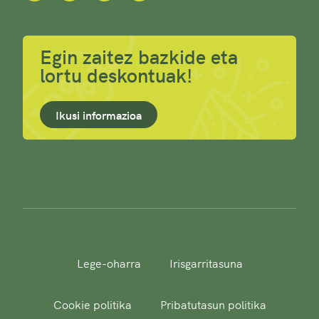
Egin zaitez bazkide eta
lortu deskontuak!
Ikusi informazioa
Lege-oharra
Irisgarritasuna
Cookie politika
Pribatutasun politika