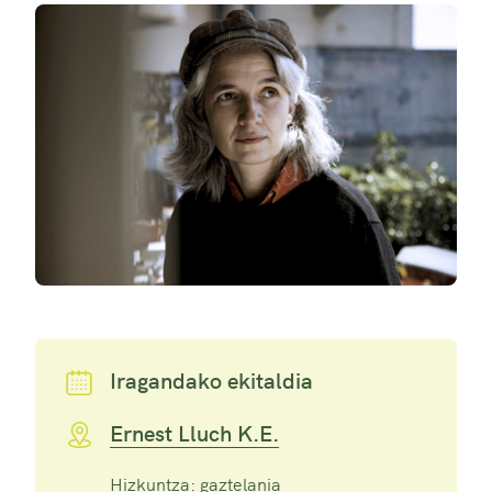
Iragandako ekitaldia
Ernest Lluch K.E.
Hizkuntza: gaztelania