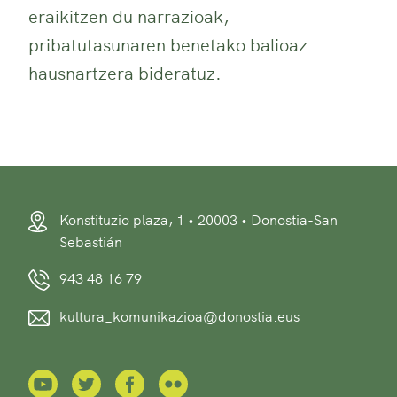
eraikitzen du narrazioak,
pribatutasunaren benetako balioaz
hausnartzera bideratuz.
Konstituzio plaza, 1 • 20003 • Donostia-San
Sebastián
943 48 16 79
kultura_komunikazioa@donostia.eus