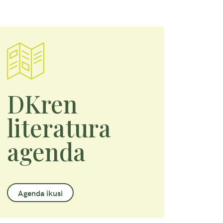
DKren
literatura
agenda
Agenda ikusi