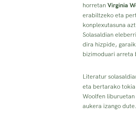
horretan
Virginia W
erabiltzeko eta pe
konplexutasuna azt
Solasaldian eleberr
dira hizpide, garai
bizimoduari arreta 
Literatur solasaldi
eta bertarako tokia
Woolfen liburuetan
aukera izango dute