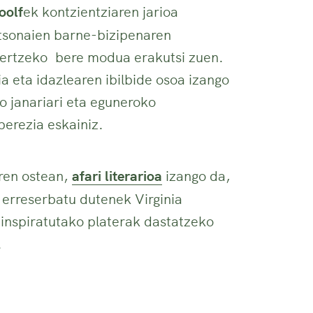
oolf
ek kontzientziaren jarioa
rtsonaien barne-bizipenaren
ertzeko bere modua erakutsi zuen.
ia eta idazlearen ibilbide osoa izango
ko janariari eta eguneroko
berezia eskainiz.
aren ostean,
afari literarioa
izango da,
 erreserbatu dutenek Virginia
 inspiratutako platerak dastatzeko
.