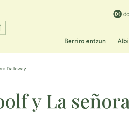
Berriro entzun
Alb
ñora Dalloway
oolf y La señor