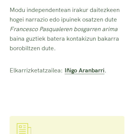
Modu independentean irakur daitezkeen
hogei narrazio edo ipuinek osatzen dute
Francesco Pasqualeren bosgarren arima
baina guztiek batera kontakizun bakarra
borobiltzen dute.
Elkarrizketatzailea:
Iñigo Aranbarri
.