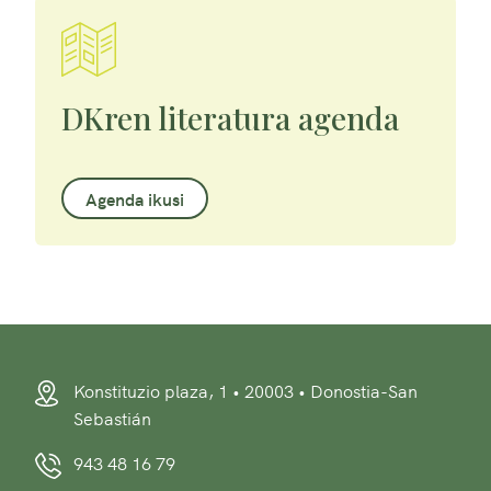
DKren literatura agenda
Agenda ikusi
Konstituzio plaza, 1 • 20003 • Donostia-San
Sebastián
943 48 16 79