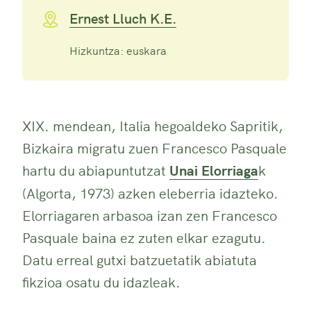
Ernest Lluch K.E.
Hizkuntza: euskara
XIX. mendean, Italia hegoaldeko Sapritik,
Bizkaira migratu zuen Francesco Pasquale
hartu du abiapuntutzat
Unai Elorriaga
k
(Algorta, 1973) azken eleberria idazteko.
Elorriagaren arbasoa izan zen Francesco
Pasquale baina ez zuten elkar ezagutu.
Datu erreal gutxi batzuetatik abiatuta
fikzioa osatu du idazleak.