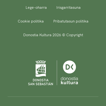
Lege-oharra
Irisgarritasuna
Cookie politika
Pribatutasun politika
Donostia Kultura 2026 © Copyright