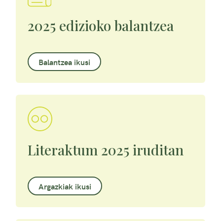
2025 edizioko balantzea
Balantzea ikusi
Literaktum 2025 iruditan
Argazkiak ikusi