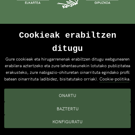
Cookieak erabiltzen
ditugu
Gure cookieak eta hirugarrenenak erabiltzen ditugu webgunearen
erabilera aztertzeko eta zure lehentasunekin lotutako publizitatea
erakusteko, zure nabigazio-ohituretan oinarrituta egindako profil
batean oinarrituta (adibidez, bisitatutako orriak).
Cookie-politika
.
ONARTU
BAZTERTU
KONFIGURATU