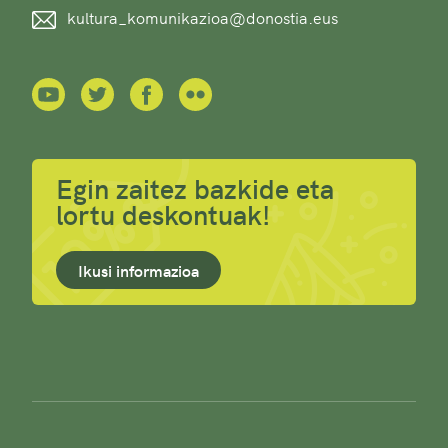
kultura_komunikazioa@donostia.eus
Egin zaitez bazkide eta
lortu deskontuak!
Ikusi informazioa