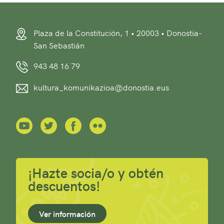
Plaza de la Constitución, 1 • 20003 • Donostia-
San Sebastián
943 48 16 79
kultura_komunikazioa@donostia.eus
¡Hazte socia/o y obtén
descuentos!
Ver información