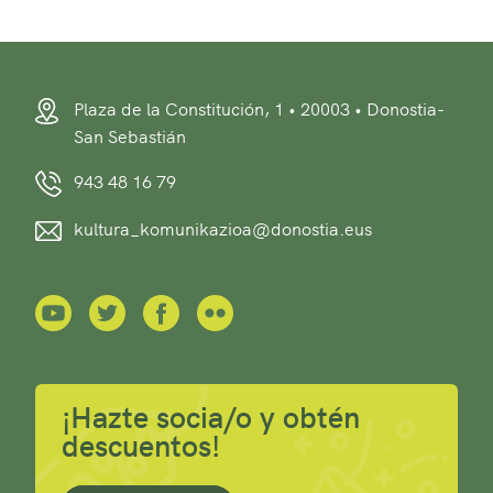
Plaza de la Constitución, 1 • 20003 • Donostia-
San Sebastián
943 48 16 79
kultura_komunikazioa@donostia.eus
¡Hazte socia/o y obtén
descuentos!