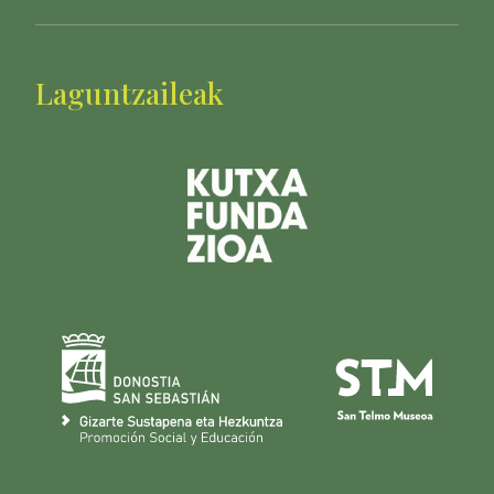
Laguntzaileak