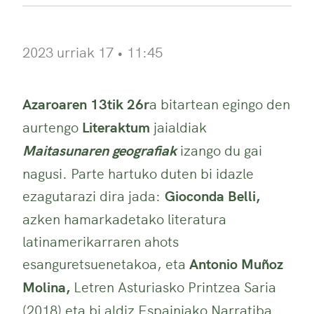
2023 urriak 17 • 11:45
Azaroaren 13tik 26r
a bitartean egingo den
aurtengo
Literaktum
jaialdiak
Maitasunaren geografiak
izango du gai
nagusi. Parte hartuko duten bi idazle
ezagutarazi dira jada:
Gioconda Belli,
azken hamarkadetako literatura
latinamerikarraren ahots
esanguretsuenetakoa, eta
Antonio Muñoz
Molina,
Letren Asturiasko Printzea Saria
(2018) eta bi aldiz Espainiako Narratiba