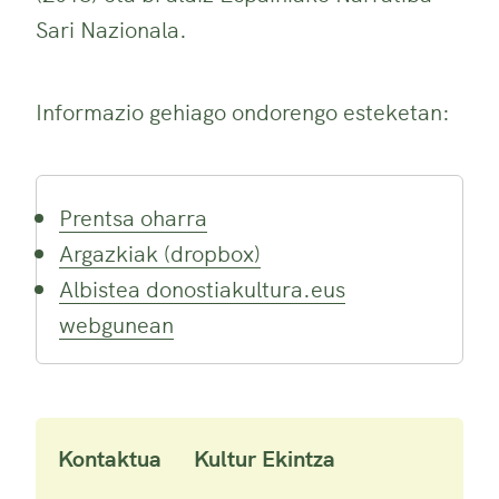
Sari Nazionala.
Informazio gehiago ondorengo esteketan:
Prentsa oharra
Argazkiak (dropbox)
Albistea donostiakultura.eus
webgunean
Kontaktua
Kultur Ekintza