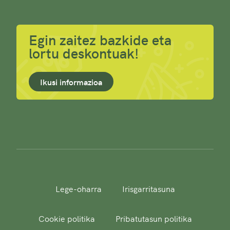
Egin zaitez bazkide eta
lortu deskontuak!
Ikusi informazioa
Lege-oharra
Irisgarritasuna
Cookie politika
Pribatutasun politika