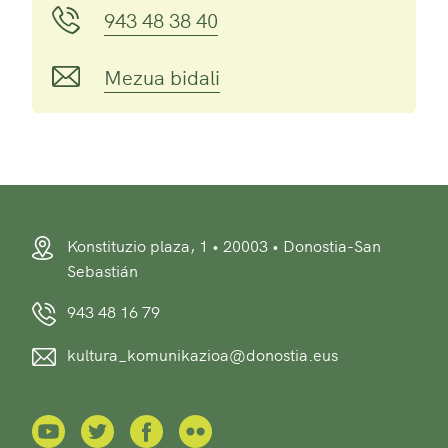
943 48 38 40
Mezua bidali
Konstituzio plaza, 1 • 20003 • Donostia-San
Sebastián
943 48 16 79
kultura_komunikazioa@donostia.eus