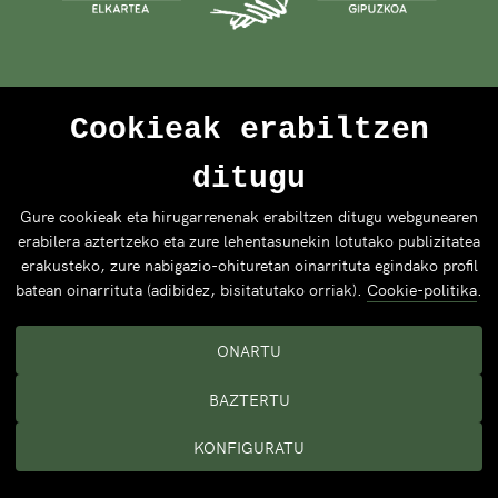
Cookieak erabiltzen
ditugu
Gure cookieak eta hirugarrenenak erabiltzen ditugu webgunearen
erabilera aztertzeko eta zure lehentasunekin lotutako publizitatea
erakusteko, zure nabigazio-ohituretan oinarrituta egindako profil
batean oinarrituta (adibidez, bisitatutako orriak).
Cookie-politika
.
ONARTU
BAZTERTU
KONFIGURATU