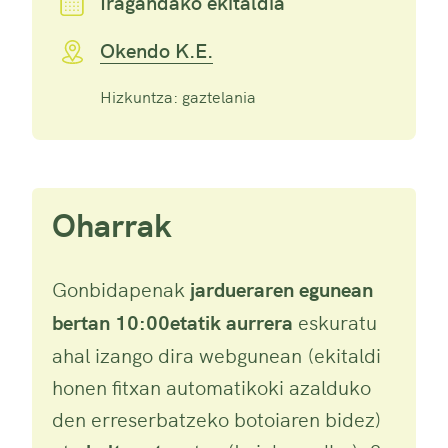
Iragandako ekitaldia
Okendo K.E.
Hizkuntza: gaztelania
Oharrak
Gonbidapenak
jardueraren egunean
bertan 10:00etatik aurrera
eskuratu
ahal izango dira webgunean (ekitaldi
honen fitxan automatikoki azalduko
den erreserbatzeko botoiaren bidez)