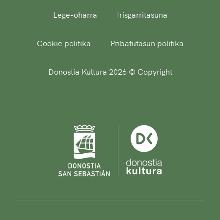
Lege-oharra
Irisgarritasuna
Cookie politika
Pribatutasun politika
Donostia Kultura 2026 © Copyright