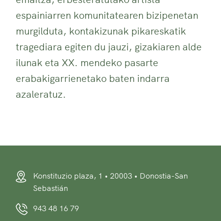
espainiarren komunitatearen bizipenetan
murgilduta, kontakizunak pikareskatik
tragediara egiten du jauzi, gizakiaren alde
ilunak eta XX. mendeko pasarte
erabakigarrienetako baten indarra
azaleratuz.
Konstituzio plaza, 1 • 20003 • Donostia-San
Sebastián
943 48 16 79