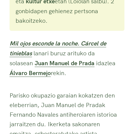
eta
kultur etxe
etan (Loiolan salbu). 2
gonbidapen gehienez pertsona
bakoitzeko.
Mil ojos esconde la noche. Cárcel de
tinieblas
lanari buruz arituko da
solasean
Juan Manuel de Prada
idazlea
Álvaro Bermejo
rekin.
Parisko okupazio garaian kokatzen den
eleberrian, Juan Manuel de Pradak
Fernando Navales antiheroiaren istorioa
jarraitzen du. Ikerketa sakonaren
emaitza, erbesteratutako artista