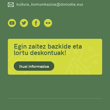
kultura_komunikazioa@donostia.eus
Egin zaitez bazkide eta
lortu deskontuak!
Ikusi informazioa