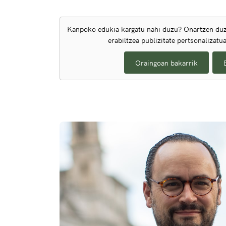
Kanpoko edukia kargatu nahi duzu? Onartzen duz
erabiltzea publizitate pertsonalizatu
Oraingoan bakarrik