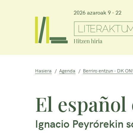
2026 azaroak 9 - 22
Hasiera
Agenda
Berriro entzun - DK ON
El español
Ignacio Peyrórekin 