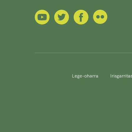
Lege-oharra
Irisgarrit