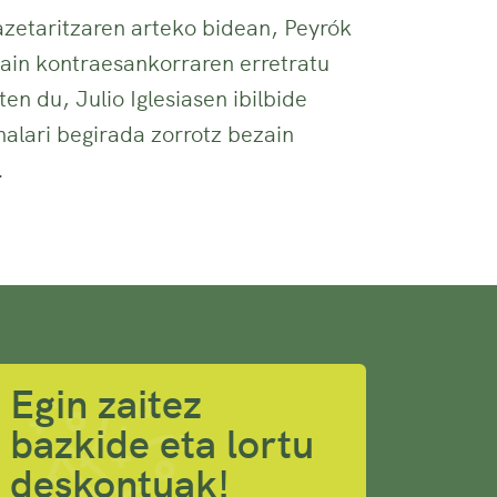
azetaritzaren arteko bidean, Peyrók
zain kontraesankorraren erretratu
iten du, Julio Iglesiasen ibilbide
onalari begirada zorrotz bezain
.
Egin zaitez
bazkide eta lortu
deskontuak!