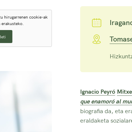
u hirugarrenen cookie-ak
Iragan
a erakusteko.
Beti
Tomase
Hizkuntz
Ignacio Peyró
Mitxe
que enamoró al mu
biografia da, eta e
eraldaketa sozialar