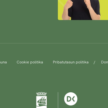
asuna
Cookie politika
Pribatutasun politika
Dono