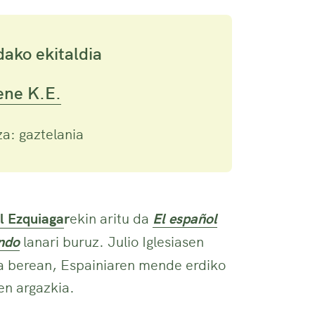
dako ekitaldia
ne K.E.
a: gaztelania
l Ezquiaga
r
ekin aritu da
El español
ndo
lanari buruz. Julio Iglesiasen
ra berean, Espainiaren mende erdiko
en argazkia.