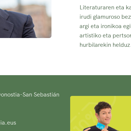
Literaturaren eta k
irudi glamuroso be
argi eta ironikoa eg
artistiko eta perts
hurbilarekin helduz
 Donostia-San Sebastián
ia.eus