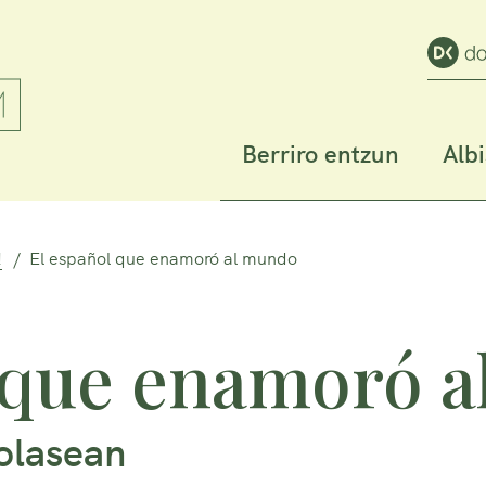
Berriro entzun
Alb
!
El español que enamoró al mundo
 que enamoró 
solasean