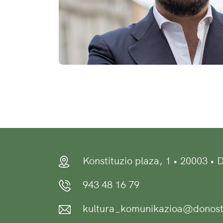
Konstituzio plaza, 1 • 20003 •
943 48 16 79
kultura_komunikazioa@donost