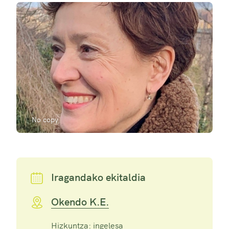
No copy
Iragandako ekitaldia
Okendo K.E.
Hizkuntza: ingelesa