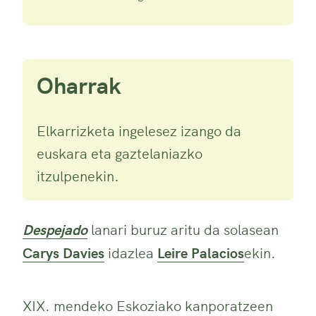
Oharrak
Elkarrizketa ingelesez izango da
euskara eta gaztelaniazko
itzulpenekin.
Despejado
lanari buruz aritu da solasean
Carys Davies
idazlea
Leire Palacios
ekin.
XIX. mendeko Eskoziako kanporatzeen