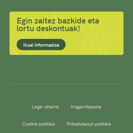
Egin zaitez bazkide eta
lortu deskontuak!
Ikusi informazioa
Lege-oharra
Irisgarritasuna
Cookie politika
Pribatutasun politika