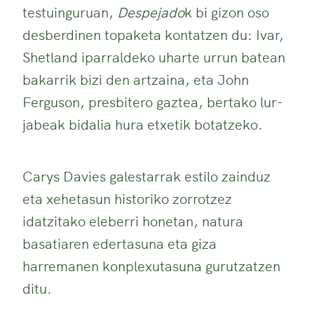
testuinguruan,
Despejado
k bi gizon oso
desberdinen topaketa kontatzen du: Ivar,
Shetland iparraldeko uharte urrun batean
bakarrik bizi den artzaina, eta John
Ferguson, presbitero gaztea, bertako lur-
jabeak bidalia hura etxetik botatzeko.
Carys Davies galestarrak estilo zainduz
eta xehetasun historiko zorrotzez
idatzitako eleberri honetan, natura
basatiaren edertasuna eta giza
harremanen konplexutasuna gurutzatzen
ditu.