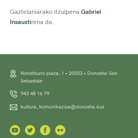
Gaztelaniarako itzulpena
Gabriel
Insausti
rena da.
Konstituzio plaza, 1 • 20003 • Donostia-San
Sebastián
943 48 16 79
kultura_komunikazioa@donostia.eus