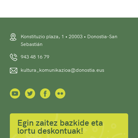
Konstituzio plaza, 1 • 20003 • Donostia-San
Sebastián
943 48 16 79
kultura_komunikazioa@donostia.eus
Egin zaitez bazkide eta
lortu deskontuak!