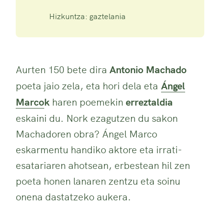
Hizkuntza: gaztelania
Aurten 150 bete dira
Antonio Machado
poeta jaio zela, eta hori dela eta
Ángel
Marco
k
haren poemekin
erreztaldia
eskaini du. Nork ezagutzen du sakon
Machadoren obra? Ángel Marco
eskarmentu handiko aktore eta irrati-
esatariaren ahotsean, erbestean hil zen
poeta honen lanaren zentzu eta soinu
onena dastatzeko aukera.