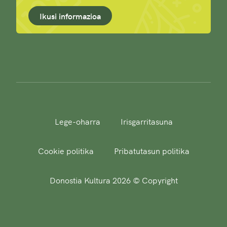
Ikusi informazioa
Lege-oharra
Irisgarritasuna
Cookie politika
Pribatutasun politika
Donostia Kultura 2026 © Copyright