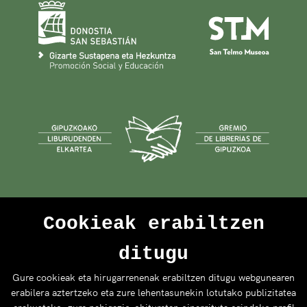
Cookieak erabiltzen
ditugu
Gure cookieak eta hirugarrenenak erabiltzen ditugu webgunearen
erabilera aztertzeko eta zure lehentasunekin lotutako publizitatea