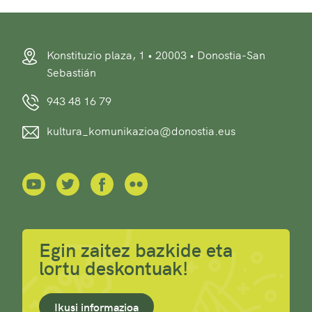
Konstituzio plaza, 1 • 20003 • Donostia-San
Sebastián
943 48 16 79
kultura_komunikazioa@donostia.eus
Egin zaitez bazkide eta
lortu deskontuak!
Ikusi informazioa