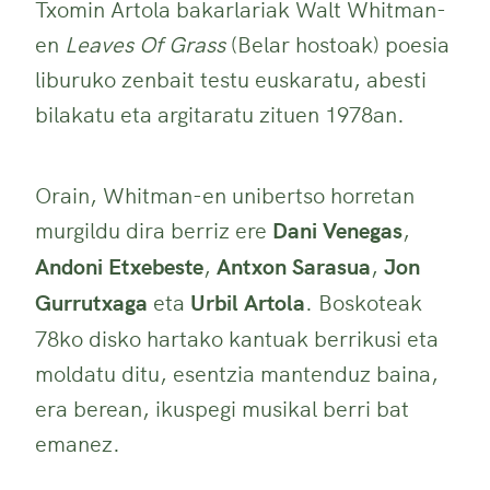
Txomin Artola bakarlariak Walt Whitman-
en
Leaves Of Grass
(Belar hostoak) poesia
liburuko zenbait testu euskaratu, abesti
bilakatu eta argitaratu zituen 1978an.
Orain, Whitman-en unibertso horretan
murgildu dira berriz ere
Dani Venegas
,
Andoni Etxebeste
,
Antxon Sarasua
,
Jon
Gurrutxaga
eta
Urbil Artola
. Boskoteak
78ko disko hartako kantuak berrikusi eta
moldatu ditu, esentzia mantenduz baina,
era berean, ikuspegi musikal berri bat
emanez.