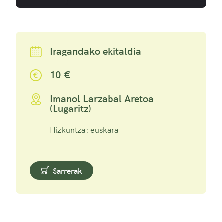
Iragandako ekitaldia
10 €
Imanol Larzabal Aretoa
(Lugaritz)
Hizkuntza: euskara
Sarrerak
Erosi