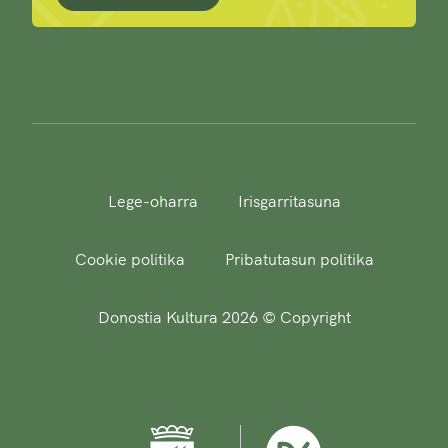
Lege-oharra
Irisgarritasuna
Cookie politika
Pribatutasun politika
Donostia Kultura 2026 © Copyright