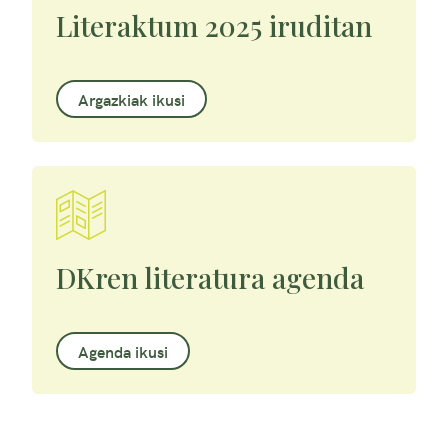
Literaktum 2025 iruditan
Argazkiak ikusi
DKren literatura agenda
Agenda ikusi