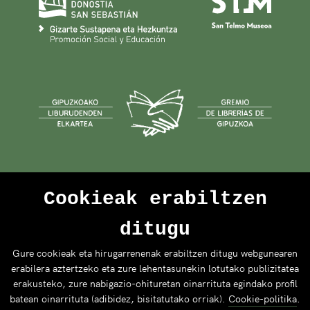
Cookieak erabiltzen
ditugu
Gure cookieak eta hirugarrenenak erabiltzen ditugu webgunearen
erabilera aztertzeko eta zure lehentasunekin lotutako publizitatea
erakusteko, zure nabigazio-ohituretan oinarrituta egindako profil
batean oinarrituta (adibidez, bisitatutako orriak).
Cookie-politika
.