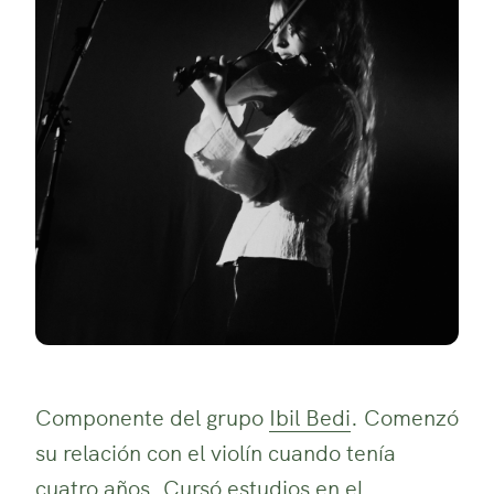
Componente del grupo
Ibil Bedi
. Comenzó
su relación con el violín cuando tenía
cuatro años. Cursó estudios en el