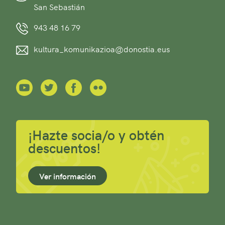
San Sebastián
943 48 16 79
kultura_komunikazioa@donostia.eus
¡Hazte socia/o y obtén
descuentos!
Ver información