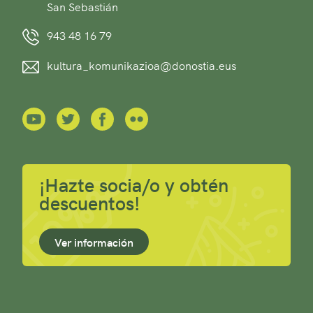
San Sebastián
943 48 16 79
kultura_komunikazioa@donostia.eus
¡Hazte socia/o y obtén
descuentos!
Ver información