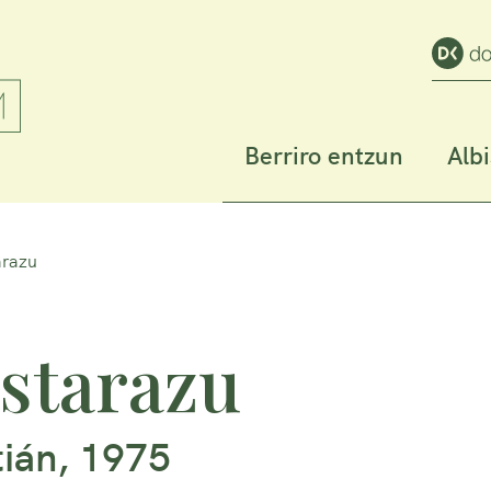
Berriro entzun
Alb
arazu
starazu
ián, 1975