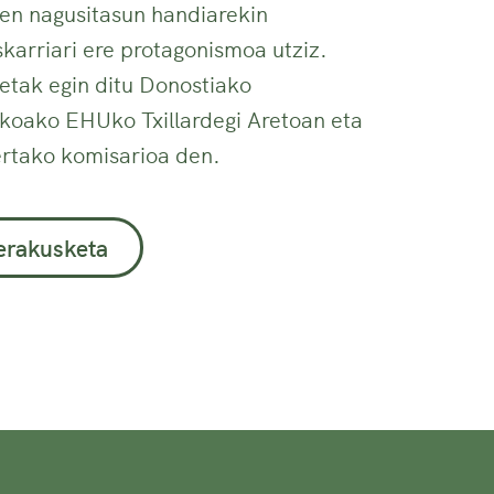
een nagusitasun handiarekin
karriari ere protagonismoa utziz.
tak egin ditu Donostiako
oako EHUko Txillardegi Aretoan eta
rtako komisarioa den.
 erakusketa