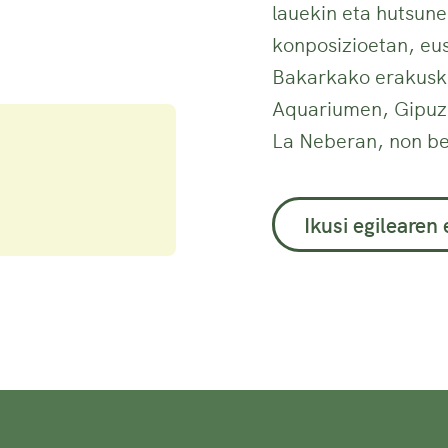
lauekin eta hutsun
konposizioetan, eus
Bakarkako erakuske
Aquariumen, Gipuzk
La Neberan, non be
Ikusi egilearen