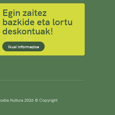
Egin zaitez
bazkide eta lortu
deskontuak!
Ikusi informazioa
stia Kultura 2026 © Copyright