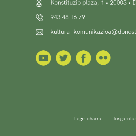
Konstituzio plaza, 1 • 20003 •
943 48 16 79
kultura_komunikazioa@donost
Lege-oharra
Irisgarrit