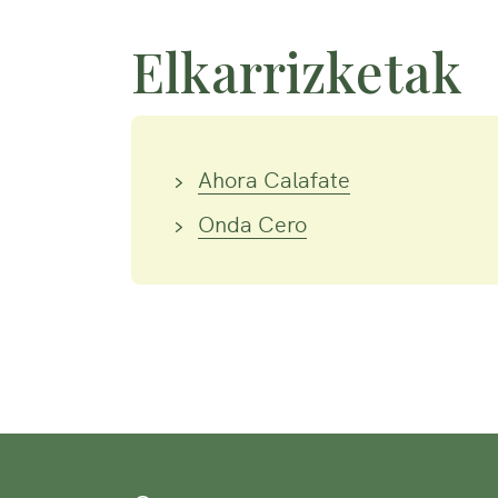
Elkarrizketak
Ahora Calafate
Onda Cero