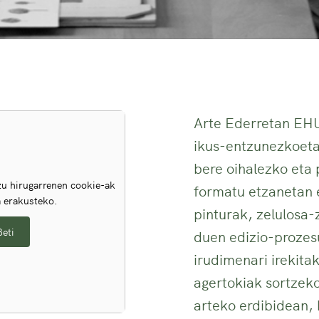
Arte Ederretan EHU
ikus-entzunezkoeta
bere oihalezko eta 
u hirugarrenen cookie-ak
formatu etzanetan e
a erakusteko.
pinturak, zelulosa-
Beti
duen edizio-prozesu
irudimenari irekita
agertokiak sortzeko
arteko erdibidean, 