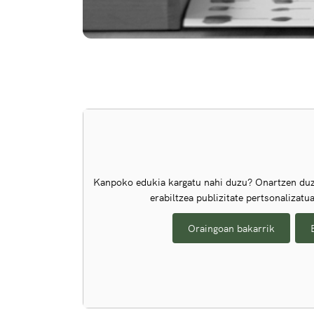
Kanpoko edukia kargatu nahi duzu? Onartzen duz
erabiltzea publizitate pertsonalizatu
Oraingoan bakarrik