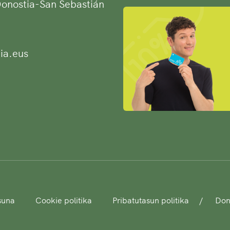
 Donostia-San Sebastián
ia.eus
asuna
Cookie politika
Pribatutasun politika
Dono