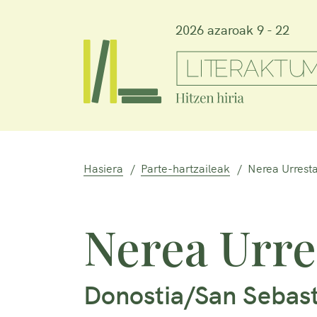
2026 azaroak 9 - 22
Hasiera
Parte-hartzaileak
Nerea Urrest
Nerea Urre
Donostia/San Sebast