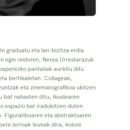
n graduatu eta lan-bizitza erdia
n egin ondoren, Nerea Urrestarazuk
paperezko pantailak aurkitu ditu
ta bertikaletan. Collageak,
zuntzak eta zinematografikoa ukitzen
 bat nahasten ditu, ikuslearen
ko espazio bat iradokitzen duten
. Figuratiboaren eta abstraktuaren
bere lerroak leunak dira, kolore