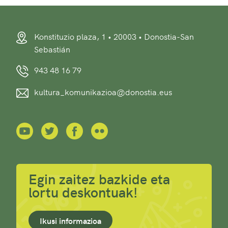
Konstituzio plaza, 1 • 20003 • Donostia-San
Sebastián
943 48 16 79
kultura_komunikazioa@donostia.eus
Egin zaitez bazkide eta
lortu deskontuak!
Ikusi informazioa