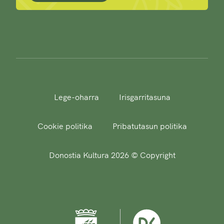
Lege-oharra
Irisgarritasuna
Cookie politika
Pribatutasun politika
Donostia Kultura 2026 © Copyright