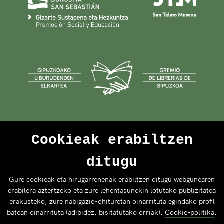
Cookieak erabiltzen
ditugu
Gure cookieak eta hirugarrenenak erabiltzen ditugu webgunearen
erabilera aztertzeko eta zure lehentasunekin lotutako publizitatea
erakusteko, zure nabigazio-ohituretan oinarrituta egindako profil
batean oinarrituta (adibidez, bisitatutako orriak).
Cookie-politika
.