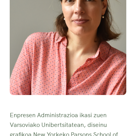
Enpresen Administrazioa ikasi zuen
Varsoviako Unibertsitatean, diseinu
grafikoa New Yorkeko Parsons School of