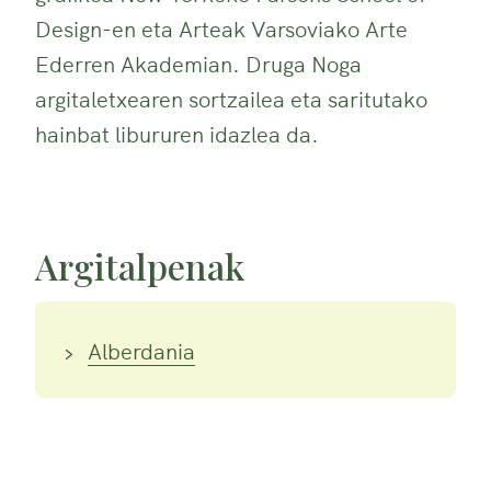
Design-en eta Arteak Varsoviako Arte
Ederren Akademian. Druga Noga
argitaletxearen sortzailea eta saritutako
hainbat libururen idazlea da.
Argitalpenak
Alberdania