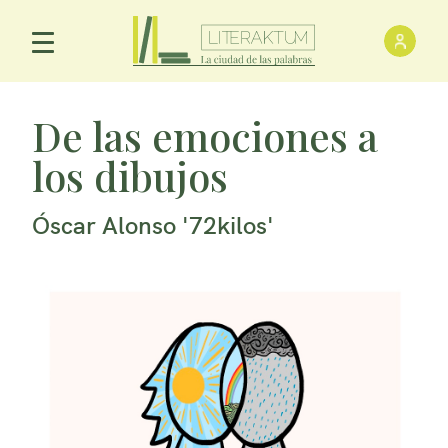
Inici
Menú Principal
De las emociones a
los dibujos
Óscar Alonso '72kilos'