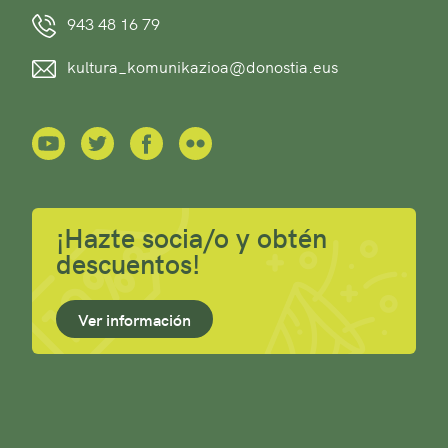
943 48 16 79
kultura_komunikazioa@donostia.eus
¡Hazte socia/o y obtén
descuentos!
Ver información